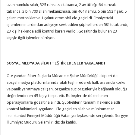
uzun namlulu silah, 325 ruhsatsız tabanca, 2 av tüfeği, 64 kurusıkı
tabanca, 3 bin 709 silah mekanizması, bin 464 namlu, 5 bin 592 fişek, 5
çalıntı motosiklet ve 1 çalıntı otomobil ele geçirildi. Emniyetteki
işlemlerinin ardından adliyeye sevk edilen şüphelilerden 58’i tutuklandı,
23 kişi hakkında adli kontrol kararı verildi. Gözaltında bulunan 23
kişiyle ilgili işlemler sürüyor.
SOSYAL MEDYADA SİLAH TEŞHİR EDENLER YAKALANDI
Öte yandan Siber Suçlarla Mücadele Şube Müdürlüğü ekipleri de
sosyal medya platformlarında silah teşhir ederek halk arasında korku
ve panik yaratmaya çalışan, organize suç örgütleriyle bağlantılı olduğu
değerlendirilen 45 kişiyi tespit etti. Bu kişiler de düzenlenen
operasyonlarla gözaltına alındı. Şüphelilerin tamamı hakkında adli
kontrol hükümleri uygulandı. Ele geçirilen silah ve mühimmatlar
ise
İstanbul
Emniyet Müdürlüğü Vatan yerleşkesinde sergilendi. Sergiye
İl Emniyet Müdürü Selami Yıldız da katıldı.