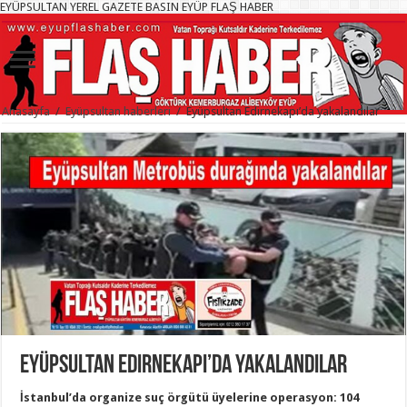
EYÜPSULTAN YEREL GAZETE BASIN EYÜP FLAŞ HABER
Anasayfa
/
Eyüpsultan haberleri
/
Eyüpsultan Edirnekapı’da yakalandılar
Eyüpsultan Edirnekapı’da yakalandılar
İstanbul’da organize suç örgütü üyelerine operasyon: 104