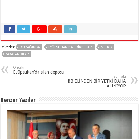
Etiketler
DURAĞINDA
EYÜPSULTAN'DA EDIRNEKAPI
METRO
YAKALANDILAR
Önceki
Eyüpsultan’da silah deposu
Sonraki
İBB ELİNDEN BİR YETKİ DAHA
ALINIYOR
Benzer Yazılar