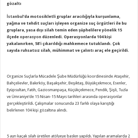
gözaltı
İstanbul
‘da motosikletli gruplar aracılığıyla kurşunlama,
yağma ve tehdit suçları işleyen organize suç örgütleri ile bu
gruplara, yasa dışı silah temin eden şüphelilere yönelik 15
ilçede
operasyon
düzenledi. Operasyonlarda 104 kişi
yakalanırken, 58’i çıkarıldığı mahkemece tutuklandı. Çok
sayıda ruhsatsız silah, mühimmat ve çalıntı araç ele geçirildi.
Organize Suçlarla Mücadele Şube Müdürlüğü koordinesinde Ataşehir,
Bahçelievler, Bakırköy, Başakşehir, Beşiktaş, Büyükçekmece, Esenler,
Eyüpsultan, Fatih, Gaziosmanpaşa, Küçükçekmece, Pendik, Şişli, Tuzla
ve Ümraniye’de 15 Nisan-15 Mayıs tarihleri arasında operasyonlar
gerçekleştirildi. Çalışmalar sonucunda 23 farklı olaya karıştığı
belirlenen 104 kişi gözaltına alındı.
5 ayrı kaçak silah üretilen atölyeye baskın yapıldı. Yapılan aramalarda 2