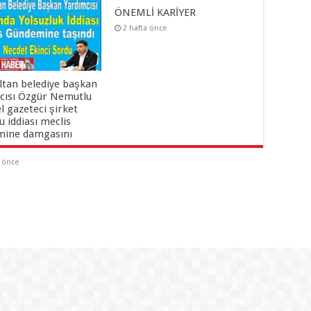
ÖNEMLİ KARİYER
2 hafta önce
ltan belediye başkan
cısı Özgür Nemutlu
el gazeteci şirket
 iddiası meclis
ine damgasını
a önce