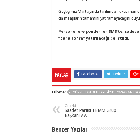
Geçtiğimiz Mart ayında tarihinde ilk kez me
da maaşların tamamını yatıramayacağını duyu
Personellere gönderilen SMS’te, sadece 
“daha sonra” yatırılacağı belirtildi.
Facebook
Twitter
Paylaş
Etiketler
EYÜPSULTAN BELEDIYESI’NDE YAŞANAN EKO
Önceki
Saadet Partisi TBMM Grup
Başkanı Av.
Benzer Yazılar