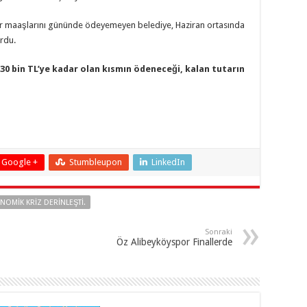
mur maaşlarını gününde ödeyemeyen belediye, Haziran ortasında
rdu.
30 bin TL’ye kadar olan kısmın ödeneceği, kalan tutarın
Google +
Stumbleupon
LinkedIn
NOMIK KRIZ DERINLEŞTI.
Sonraki
Öz Alibeyköyspor Finallerde