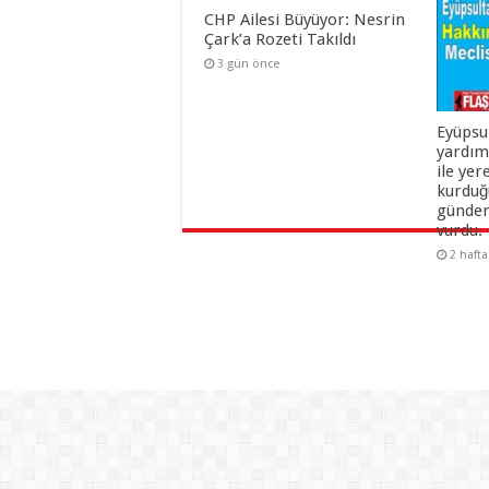
CHP Ailesi Büyüyor: Nesrin
Çark’a Rozeti Takıldı
3 gün önce
Eyüpsu
yardım
ile yer
kurduğu
gündem
vurdu.
2 haft