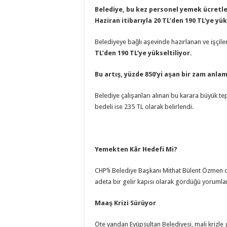
Belediye, bu kez personel yemek ücretl
Haziran itibarıyla 20 TL’den 190 TL’ye yü
Belediyeye bağlı aşevinde hazırlanan ve işçil
TL’den 190 TL’ye yükseltiliyor.
Bu artış, yüzde 850’yi aşan bir zam anlam
Belediye çalışanları alınan bu karara büyük t
bedeli ise 235 TL olarak belirlendi.
Yemekten Kâr Hedefi Mi?
CHP’li Belediye Başkanı Mithat Bülent Özmen 
adeta bir gelir kapısı olarak gördüğü yorumla
Maaş Krizi Sürüyor
Öte yandan Eyüpsultan Belediyesi, mali kriz