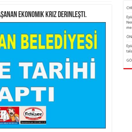
CHP
aşanan ekonomik kriz derinleşti.
Eyü
Nem
mec
ÖN
Eyü
tal
GÖ