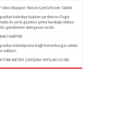
 Ailesi Büyüyor: Nesrin Çark’a Rozeti Takıldı
psultan belediye başkan yardımcısı Özgür
utlu ile yerel gazeteci şirket kurduğu iddiası
lis gündemine damgasını vurdu.
EMLİ KARİYER
psultan belediyesine bağlı Kemerburgaz adeta
an ediliyor.
KTÜRK METRO ÇIKIŞINA YAPILAN UCUBE