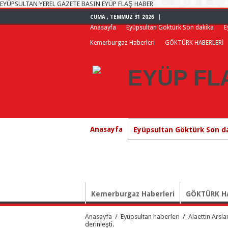
EYÜPSULTAN YEREL GAZETE BASIN EYÜP FLAŞ HABER
CUMA , TEMMUZ 31 2026
Anasayfa
Eyüpsultan Göktürk Son dakika
E
Kemerburgaz Haberleri
GÖKTÜRK HABERLERİ
Anasayfa
Eyüpsultan Göktürk Son d
Kemerburgaz Haberleri
GÖKTÜRK H
Anasayfa
/
Eyüpsultan haberleri
/
Alaettin Arsla
derinleşti.