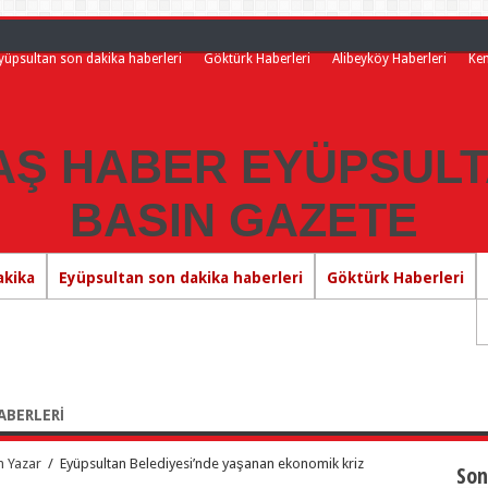
yüpsultan son dakika haberleri
Göktürk Haberleri
Alibeyköy Haberleri
Ke
akika
Eyüpsultan son dakika haberleri
Göktürk Haberleri
ABERLERİ
n Yazar
/
Eyüpsultan Belediyesi’nde yaşanan ekonomik kriz
Son