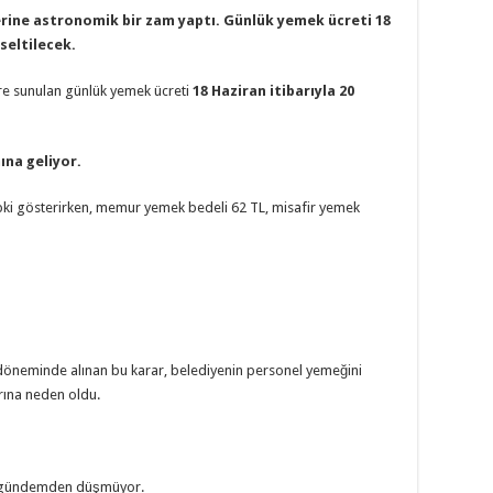
erine astronomik bir zam yaptı. Günlük yemek ücreti 18
kseltilecek.
ere sunulan günlük yemek ücreti
18 Haziran itibarıyla 20
ına geliyor.
epki gösterirken, memur yemek bedeli 62 TL, misafir yemek
döneminde alınan bu karar, belediyenin personel yemeğini
rına neden oldu.
le gündemden düşmüyor.