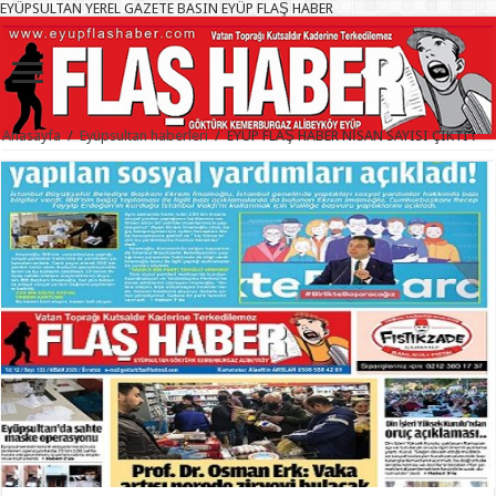
EYÜPSULTAN YEREL GAZETE BASIN EYÜP FLAŞ HABER
Anasayfa
/
Eyüpsultan haberleri
/
EYÜP FLAŞ HABER NİSAN SAYISI ÇIKTI !