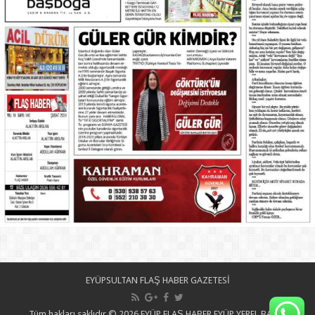
EYÜPSULTAN FLAŞ HABER GAZETESİ
Tüm hakları saklıdır © 2026 EYÜP FLAŞ HABER EYÜP YEREL BASIN