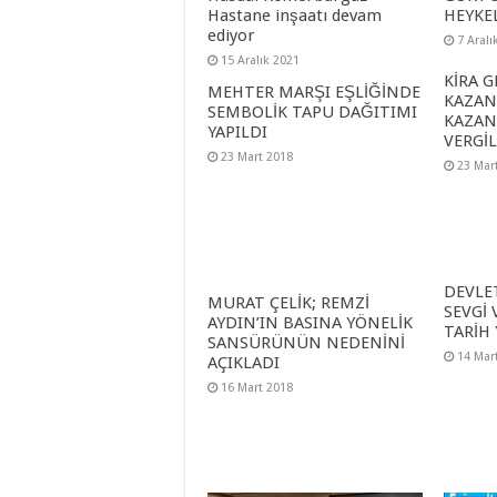
Hastane inşaatı devam
HEYKEL
ediyor
7 Aralı
15 Aralık 2021
KİRA G
MEHTER MARŞI EŞLİĞİNDE
KAZANC
SEMBOLİK TAPU DAĞITIMI
KAZAN
YAPILDI
VERGİ
23 Mart 2018
23 Mar
DEVLE
MURAT ÇELİK; REMZİ
SEVGİ 
AYDIN’IN BASINA YÖNELİK
TARİH
SANSÜRÜNÜN NEDENİNİ
14 Mar
AÇIKLADI
16 Mart 2018