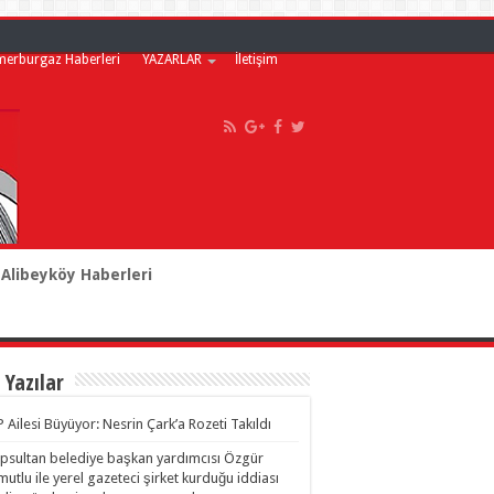
merburgaz Haberleri
YAZARLAR
İletişim
Alibeyköy Haberleri
 Yazılar
 Ailesi Büyüyor: Nesrin Çark’a Rozeti Takıldı
psultan belediye başkan yardımcısı Özgür
utlu ile yerel gazeteci şirket kurduğu iddiası