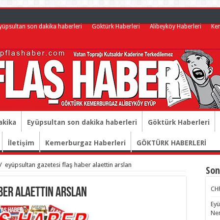
yüpsultan son dakika haberleri
Göktürk Haberleri
Alibeyköy Haberleri
Ke
akika
Eyüpsultan son dakika haberleri
Göktürk Haberleri
İletişim
Kemerburgaz Haberleri
GÖKTÜRK HABERLERİ
/
eyüpsultan gazetesi flaş haber alaettin arslan
Son
CHP
ber alaettin arslan
Eyü
Nem