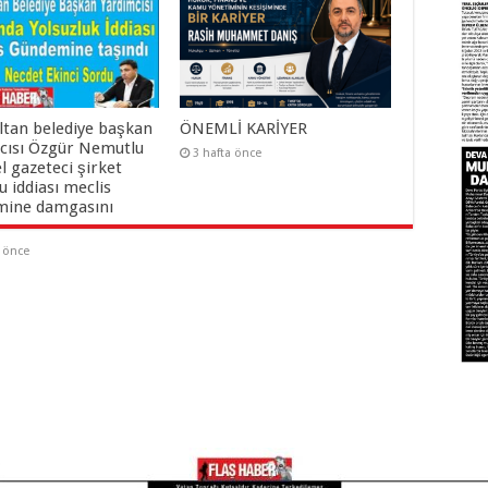
ltan belediye başkan
ÖNEMLİ KARİYER
cısı Özgür Nemutlu
3 hafta önce
el gazeteci şirket
 iddiası meclis
ine damgasını
a önce