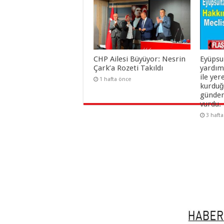
CHP Ailesi Büyüyor: Nesrin
Eyüpsu
Çark’a Rozeti Takıldı
yardım
ile yer
1 hafta önce
kurduğu
gündem
vurdu.
3 haft