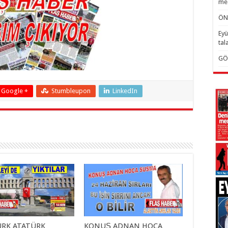
mec
ÖN
Eyü
tal
GÖ
Google +
Stumbleupon
LinkedIn
RK ATATÜRK
KONUŞ ADNAN HOCA