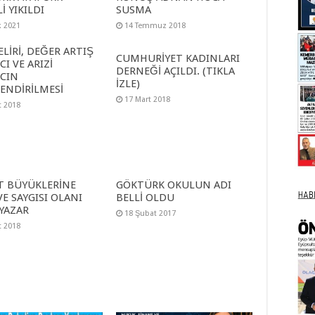
İ YIKILDI
SUSMA
k 2021
14 Temmuz 2018
ELİRİ, DEĞER ARTIŞ
CUMHURİYET KADINLARI
I VE ARIZİ
DERNEĞİ AÇILDI. (TIKLA
CIN
İZLE)
LENDİRİLMESİ
17 Mart 2018
t 2018
T BÜYÜKLERİNE
GÖKTÜRK OKULUN ADI
VE SAYGISI OLANI
BELLİ OLDU
 YAZAR
18 Şubat 2017
t 2018