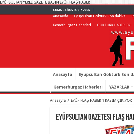
EYÜPSULTAN YEREL GAZETE BASIN EYÜP FLAŞ HABER
CUMA , AĞUSTOS 7 2026
Anasayfa
Eyüpsultan Göktürk Son dakika
E
Kemerburgaz Haberleri
GÖKTÜRK HABERLERİ
Anasayfa
Eyüpsultan Göktürk Son d
Kemerburgaz Haberleri
YAZARLAR
Anasayfa
/
EYÜP FLAŞ HABER 1 KASIM ÇIKIYOR
eyüpsultan gazetesi flaş ha