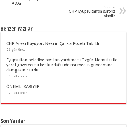
ADAY
Sonraki
CHP Eyüpsultan’da sürpriz
olabilir
Benzer Yazılar
CHP Ailesi Büyüyor: Nesrin Çark’a Rozeti Takıldı
3 gün önce
Eyüpsultan belediye başkan yardımcısı Özgür Nemutlu ile
yerel gazeteci şirket kurduğu iddiası meclis gündemine
damgasını vurdu.
2 hafta önce
ÖNEMLİ KARİYER
2 hafta önce
Son Yazılar