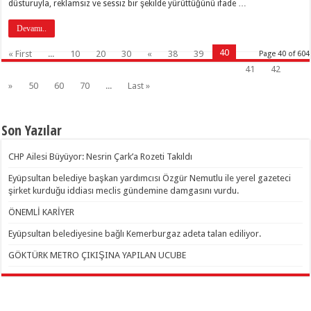
düsturuyla, reklamsız ve sessiz bir şekilde yürüttüğünü ifade …
Devamı..
40
« First
...
10
20
30
«
38
39
Page 40 of 604
41
42
»
50
60
70
...
Last »
Son Yazılar
CHP Ailesi Büyüyor: Nesrin Çark’a Rozeti Takıldı
Eyüpsultan belediye başkan yardımcısı Özgür Nemutlu ile yerel gazeteci
şirket kurduğu iddiası meclis gündemine damgasını vurdu.
ÖNEMLİ KARİYER
Eyüpsultan belediyesine bağlı Kemerburgaz adeta talan ediliyor.
GÖKTÜRK METRO ÇIKIŞINA YAPILAN UCUBE