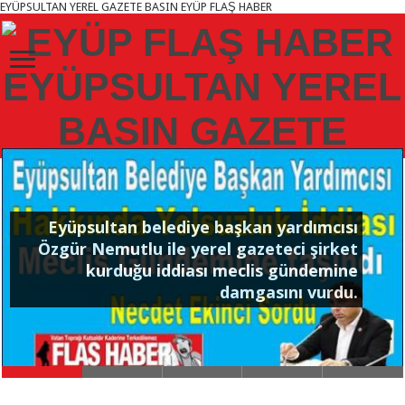
EYÜPSULTAN YEREL GAZETE BASIN EYÜP FLAŞ HABER
ÖNEMLİ KARİYER