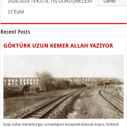
2016-2019 TEKSTİL TİS GÖRÜŞMELERİ
Genel
12 Eylül
Recent Posts
GÖKTÜRK UZUN KEMER ALLAH YAZIYOR
Eyüp Sultan Kemerburgaz ormanlığının kuzeyinde bulunan köprü, Göktürk