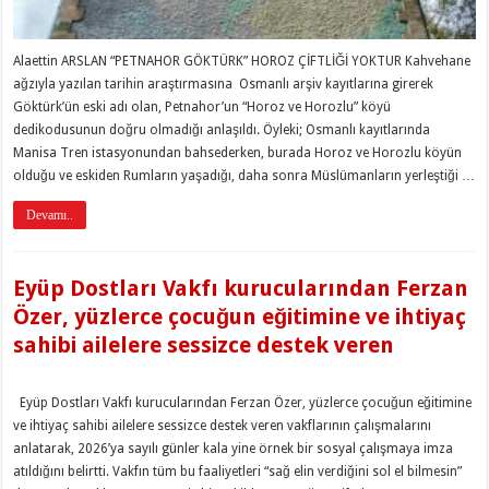
Alaettin ARSLAN “PETNAHOR GÖKTÜRK” HOROZ ÇİFTLİĞİ YOKTUR Kahvehane
ağzıyla yazılan tarihin araştırmasına Osmanlı arşiv kayıtlarına girerek
Göktürk’ün eski adı olan, Petnahor’un “Horoz ve Horozlu” köyü
dedikodusunun doğru olmadığı anlaşıldı. Öyleki; Osmanlı kayıtlarında
Manisa Tren istasyonundan bahsederken, burada Horoz ve Horozlu köyün
olduğu ve eskiden Rumların yaşadığı, daha sonra Müslümanların yerleştiği …
Devamı..
Eyüp Dostları Vakfı kurucularından Ferzan
Özer, yüzlerce çocuğun eğitimine ve ihtiyaç
sahibi ailelere sessizce destek veren
Eyüp Dostları Vakfı kurucularından Ferzan Özer, yüzlerce çocuğun eğitimine
ve ihtiyaç sahibi ailelere sessizce destek veren vakflarının çalışmalarını
anlatarak, 2026’ya sayılı günler kala yine örnek bir sosyal çalışmaya imza
atıldığını belirtti. Vakfın tüm bu faaliyetleri “sağ elin verdiğini sol el bilmesin”