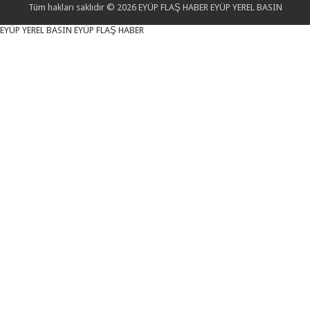
Tüm hakları saklıdır © 2026 EYÜP FLAŞ HABER EYÜP YEREL BASIN
EYÜP YEREL BASIN EYÜP FLAŞ HABER