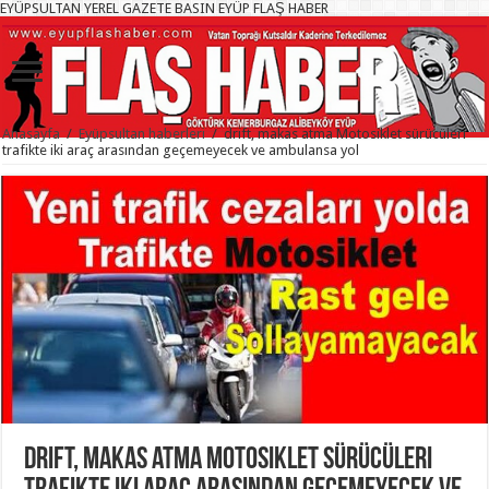
EYÜPSULTAN YEREL GAZETE BASIN EYÜP FLAŞ HABER
Anasayfa
/
Eyüpsultan haberleri
/
drift, makas atma Motosiklet sürücüleri
trafikte iki araç arasından geçemeyecek ve ambulansa yol
drift, makas atma Motosiklet sürücüleri