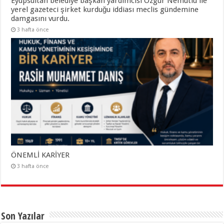
Eyüpsultan belediye başkan yardımcısı Özgür Nemutlu ile
yerel gazeteci şirket kurduğu iddiası meclis gündemine
damgasını vurdu.
3 hafta önce
ÖNEMLİ KARİYER
3 hafta önce
Son Yazılar