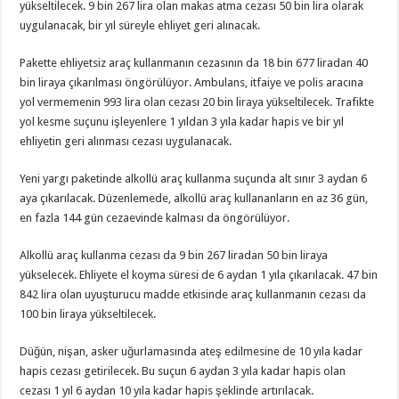
yükseltilecek. 9 bin 267 lira olan makas atma cezası 50 bin lira olarak
uygulanacak, bir yıl süreyle ehliyet geri alınacak.
Pakette ehliyetsiz araç kullanmanın cezasının da 18 bin 677 liradan 40
bin liraya çıkarılması öngörülüyor. Ambulans, itfaiye ve polis aracına
yol vermemenin 993 lira olan cezası 20 bin liraya yükseltilecek. Trafikte
yol kesme suçunu işleyenlere 1 yıldan 3 yıla kadar hapis ve bir yıl
ehliyetin geri alınması cezası uygulanacak.
Yeni yargı paketinde alkollü araç kullanma suçunda alt sınır 3 aydan 6
aya çıkarılacak. Düzenlemede, alkollü araç kullananların en az 36 gün,
en fazla 144 gün cezaevinde kalması da öngörülüyor.
Alkollü araç kullanma cezası da 9 bin 267 liradan 50 bin liraya
yükselecek. Ehliyete el koyma süresi de 6 aydan 1 yıla çıkarılacak. 47 bin
842 lira olan uyuşturucu madde etkisinde araç kullanmanın cezası da
100 bin liraya yükseltilecek.
Düğün, nişan, asker uğurlamasında ateş edilmesine de 10 yıla kadar
hapis cezası getirilecek. Bu suçun 6 aydan 3 yıla kadar hapis olan
cezası 1 yıl 6 aydan 10 yıla kadar hapis şeklinde artırılacak.