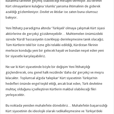
kullanma tarihinin geçmiş olabileceği mesajını vermiştir. Bu terimin
Kürt olmayanların kulağına ‘olumlu’ yansıma ihtimalinin de giderek
azaldığı gözlemleniyor. Devlet ve iktidar ise zaten buna olumsuz
bakıyor.
Yeni İttihatçı paradigma altında ‘Türkiyeli’ olmaya çalışmak Kürt siyasi
aktörlerine de gerçekçi gözükmeyebilir… Muhtemelen önümüzdeki
sürede ‘Kürdi’ hassasiyetin özerkleşip derinleşmesine tanık olacağız.
Tüm Kürtlerin tekil bir özne gibi telakki edildiği, Kürdistan fikrinin
merkeze konduğu yeni bir gelecek hayali ve bundan neşet eden yeni
bir siyasetle karşılaşabiliriz.
Ne var ki Kürt siyasetinde böyle bir değişim Yeni İttihatçılığı
güçlendirecek, onu genel halk nezdinde ‘daha da’ gerçekçi ve meşru
kılacaktır. Toplumsal algıda ‘talepkar’ Kürt siyasetinin Türkiye’nin
hedefleri önünde engel teşkil ettiği, ancak biat eden, Türk devletine
muhtaç olduğunu içselleştiren Kürtlerin makbul olabileceği fikri
yerleşecektir.
Bu noktada yeniden muhalefete dönebiliriz… Muhalefetin başarısızlığı
Kürt siyasetinin de ideolojik olarak radikalleşmesine ve Türkiye’deki