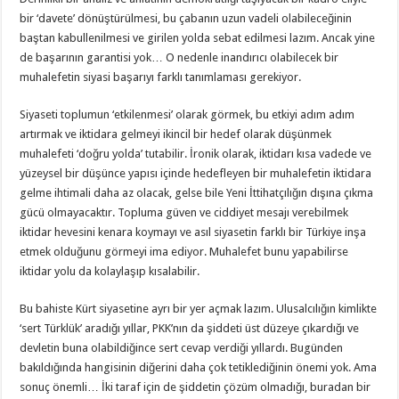
bir ‘davete’ dönüştürülmesi, bu çabanın uzun vadeli olabileceğinin
baştan kabullenilmesi ve girilen yolda sebat edilmesi lazım. Ancak yine
de başarının garantisi yok… O nedenle inandırıcı olabilecek bir
muhalefetin siyasi başarıyı farklı tanımlaması gerekiyor.
Siyaseti toplumun ‘etkilenmesi’ olarak görmek, bu etkiyi adım adım
artırmak ve iktidara gelmeyi ikincil bir hedef olarak düşünmek
muhalefeti ‘doğru yolda’ tutabilir. İronik olarak, iktidarı kısa vadede ve
yüzeysel bir düşünce yapısı içinde hedefleyen bir muhalefetin iktidara
gelme ihtimali daha az olacak, gelse bile Yeni İttihatçılığın dışına çıkma
gücü olmayacaktır. Topluma güven ve ciddiyet mesajı verebilmek
iktidar hevesini kenara koymayı ve asıl siyasetin farklı bir Türkiye inşa
etmek olduğunu görmeyi ima ediyor. Muhalefet bunu yapabilirse
iktidar yolu da kolaylaşıp kısalabilir.
Bu bahiste Kürt siyasetine ayrı bir yer açmak lazım. Ulusalcılığın kimlikte
‘sert Türklük’ aradığı yıllar, PKK’nın da şiddeti üst düzeye çıkardığı ve
devletin buna olabildiğince sert cevap verdiği yıllardı. Bugünden
bakıldığında hangisinin diğerini daha çok tetiklediğinin önemi yok. Ama
sonuç önemli… İki taraf için de şiddetin çözüm olmadığı, buradan bir