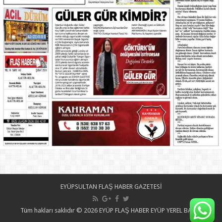
EYÜPSULTAN FLAŞ HABER GAZETESİ
Tüm hakları saklıdır © 2026 EYÜP FLAŞ HABER EYÜP YEREL BASIN