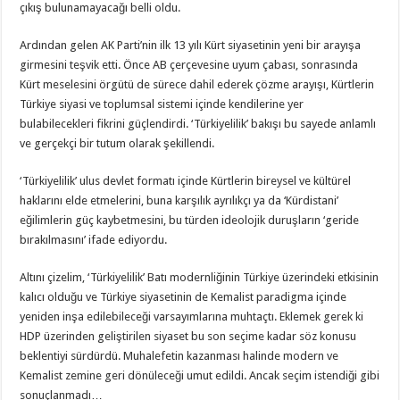
çıkış bulunamayacağı belli oldu.
Ardından gelen AK Parti’nin ilk 13 yılı Kürt siyasetinin yeni bir arayışa
girmesini teşvik etti. Önce AB çerçevesine uyum çabası, sonrasında
Kürt meselesini örgütü de sürece dahil ederek çözme arayışı, Kürtlerin
Türkiye siyasi ve toplumsal sistemi içinde kendilerine yer
bulabilecekleri fikrini güçlendirdi. ‘Türkiyelilik’ bakışı bu sayede anlamlı
ve gerçekçi bir tutum olarak şekillendi.
‘Türkiyelilik’ ulus devlet formatı içinde Kürtlerin bireysel ve kültürel
haklarını elde etmelerini, buna karşılık ayrılıkçı ya da ‘Kürdistani’
eğilimlerin güç kaybetmesini, bu türden ideolojik duruşların ‘geride
bırakılmasını’ ifade ediyordu.
Altını çizelim, ‘Türkiyelilik’ Batı modernliğinin Türkiye üzerindeki etkisinin
kalıcı olduğu ve Türkiye siyasetinin de Kemalist paradigma içinde
yeniden inşa edilebileceği varsayımlarına muhtaçtı. Eklemek gerek ki
HDP üzerinden geliştirilen siyaset bu son seçime kadar söz konusu
beklentiyi sürdürdü. Muhalefetin kazanması halinde modern ve
Kemalist zemine geri dönüleceği umut edildi. Ancak seçim istendiği gibi
sonuçlanmadı…