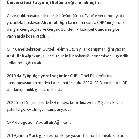
Üniversitesi Sosyoloji Bölümü eğitimi almıştır
.
Gazetecilik hayatına ilk olarak büyüdüğü ilçe Eyüp’te yerel medyada
yazarlıkla başlayan
Abdullah Ağırkan
daha sonra CHP ‘nin gençlik
dergisi Genç söylev ve Gerçek Gündem – İstanbul Gündemi gibi
yayınlarda köşe yazdı…
CHP Genel sekreteri Gürsel Tekin’in Uzun yıllar danışmanlığını yapan
Abdullah Ağırkan,
Gürsel Tekin’in İl başkanlığı döneminde il gençlik
kollarında görev aldı.
2019 da Eyüp ilçe yerel seçimler
CHP’li Emel Bilenoğlu’nun
kampanyasından medya koordinatör oldu. 2020 -23 Döneminde İBB
de danışmanlık görevi üstlendi.
2024 Yerel Seçimlerinde İBB medya koordinasyonu * Şükrü Küçük
şahinle görev almıştır-kampanyada.
CHP delegesidir
Abdullah Ağırkan.
2019 yılında
Yurt
gazetesinde köşe yazarı-İstanbul Temsilcisi olarak