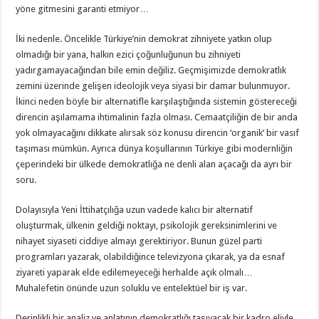
yöne gitmesini garanti etmiyor…
İki nedenle. Öncelikle Türkiye’nin demokrat zihniyete yatkın olup
olmadığı bir yana, halkın ezici çoğunluğunun bu zihniyeti
yadırgamayacağından bile emin değiliz. Geçmişimizde demokratlık
zemini üzerinde gelişen ideolojik veya siyasi bir damar bulunmuyor.
İkinci neden böyle bir alternatifle karşılaştığında sistemin göstereceği
direncin aşılamama ihtimalinin fazla olması. Cemaatçiliğin de bir anda
yok olmayacağını dikkate alırsak söz konusu direncin ‘organik’ bir vasıf
taşıması mümkün. Ayrıca dünya koşullarının Türkiye gibi modernliğin
çeperindeki bir ülkede demokratlığa ne denli alan açacağı da ayrı bir
soru.
Dolayısıyla Yeni İttihatçılığa uzun vadede kalıcı bir alternatif
oluşturmak, ülkenin geldiği noktayı, psikolojik gereksinimlerini ve
nihayet siyaseti ciddiye almayı gerektiriyor. Bunun güzel parti
programları yazarak, olabildiğince televizyona çıkarak, ya da esnaf
ziyareti yaparak elde edilemeyeceği herhalde açık olmalı…
Muhalefetin önünde uzun soluklu ve entelektüel bir iş var.
Derinlikli bir analiz ve anlatının demokratlığı taşıyacak bir kadro eliyle