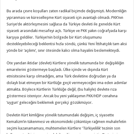
Bu arada çevre koşulları zaten radikal biçimde değişmişti. Modernliğin
yıpranması ve küreselleşme Kürt siyaseti için avantajlı olmadı. PKK’nın
Suriye’de aktörleşmesini sağlasa da Türkiye devleti ile genelde Kürt
siyaseti arasındaki mesafeyi açtı. Türkiye ve PKK yakın coğrafyada karşı
karşıya geldiler. Türkiye’nin bölgede bir Kürt oluşumunu
destekleyebileceği beklentisi hızla söndü, çünkü Yeni İttihatçılık tam aksi
yönde bir ‘açılımı’, sınır ötesinde kalıcı olma hayalini beslemekteydi.
Öte yandan iktidar (devlet) Kürtlere yönelik tutumunda bir değişikliğin
emarelerini göstermeye başladı. Ülke içinde ve dışında Kürt
etnisitesine karşı olmadığını, ama Türk devletine doğrudan ya da
dolaylı biat etmeyen bir Kürtlüğe geçit vermeyeceğini ima eden adımlar
atmakta. Böylece Kürtlerin Türklüğe değil, (bu haliyle) devlete rıza
göstermesi isteniyor. Ancak bu yeni yaklaşımın PKK/HDP cenahına
‘uygun’ geleceğini beklemek gerçekçi gözükmüyor.
Devletin Kürt kimliğine yönelik tutumundaki değişim, iç siyasette
Kemalizm’in tükenmesi ve ekonomideki çöküntüye rağmen muhalefetin
seçimi kazanamaması, muhtemelen Kürtlere ‘Türkiyelilik’ tezinin son