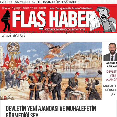
EYÜPSULTAN YEREL GAZETE BASIN EYÜP FLAŞ HABER
Anasayfa
/
Sılaydır yanı
/
DEVLETİN YENİ AJANDASI VE MUHALEFETİN
GÖRMEDİĞİ ŞEY
DEVLETİN YENİ AJANDASI VE MUHALEFETİN
GÖRMEDİĞİ ŞEY