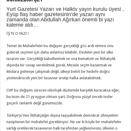
Yurt Gazetesi Yazarı ve Halktv yayın kurulu üyesi ,
Eyüp flaş haber gazetesinin’de yazarı aynı
zamanda olan Abdullah Ağırkan önemli bi yazı
kaleme aldı…
İŞTE O YAZI !
Temel de Muhalefetin bu değişen gerçekliği göz ardı etmesi onu
giderek seçmen için daha anlamsız kılabilir. Devletin yeni bir ülke
tasarım var. Gerçekliği kabullenmek ve ona Kemalizm ve İttihatçılık
dışında bir cevap verebilmek gerek. Mesele seçim kazanmak ve
iktidara gelmeye çalışmak değil, ülkeyi belirli bir hedefe doğru
yönlendirecek yeni bir tasavvur üretip halka anlatabilmek.
CHP bu değişim sürecini ideolojik düzlemde karşıtlık kuracaksa eğer,
bu tezin de 21 yy uygun olması şart. Doğrusu yüzyıl önceki tezler
geçerli /anlamlı değil günümüzde.
Türkiye’yi Yeni İttihatçılığın dışına taşıyabilmek demokrat zihniyetten
nasiplenen bir muhalefet gerektiriyor. Ne var ki böyle bir muhalefetin
varlığı üretilecek tasavvurun halk tarafından yeğlenmesini, ülkenin o