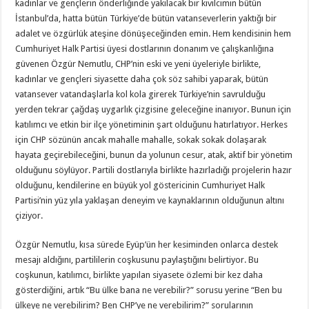
kadınlar ve gençlerin önderliğinde yakılacak bir kıvılcımın bütün
İstanbul’da, hatta bütün Türkiye’de bütün vatanseverlerin yaktığı bir
adalet ve özgürlük ateşine dönüşeceğinden emin. Hem kendisinin hem
Cumhuriyet Halk Partisi üyesi dostlarının donanım ve çalışkanlığına
güvenen Özgür Nemutlu, CHP’nin eski ve yeni üyeleriyle birlikte,
kadınlar ve gençleri siyasette daha çok söz sahibi yaparak, bütün
vatansever vatandaşlarla kol kola girerek Türkiye’nin savrulduğu
yerden tekrar çağdaş uygarlık çizgisine geleceğine inanıyor. Bunun için
katılımcı ve etkin bir ilçe yönetiminin şart olduğunu hatırlatıyor. Herkes
için CHP sözünün ancak mahalle mahalle, sokak sokak dolaşarak
hayata geçirebileceğini, bunun da yolunun cesur, atak, aktif bir yönetim
olduğunu söylüyor. Partili dostlarıyla birlikte hazırladığı projelerin hazır
olduğunu, kendilerine en büyük yol göstericinin Cumhuriyet Halk
Partisi’nin yüz yıla yaklaşan deneyim ve kaynaklarının olduğunun altını
çiziyor.
Özgür Nemutlu, kısa sürede Eyüp’ün her kesiminden onlarca destek
mesajı aldığını, partililerin coşkusunu paylaştığını belirtiyor. Bu
coşkunun, katılımcı, birlikte yapılan siyasete özlemi bir kez daha
gösterdiğini, artık “Bu ülke bana ne verebilir?” sorusu yerine “Ben bu
ülkeye ne verebilirim? Ben CHP’ye ne verebilirim?” sorularının