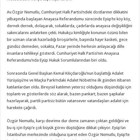
Av.Özgür Nemutlu, Cumhuriyet Halk Partisi’ndeki dostlarının dikkatini
yılbaşında başlayan Anayasa Referandumu sürecinde Eyüp’te köy köy,
dernek dernek, dolaşarak, sokaklarda, çadırlarda anayasa değişikliğini
sakıncalarını anlatırken çekti. Hukukçu kimliğiyle konunun özünü bilen
bir uzman olarak hazırladığı broşürlerle, başında hayır kasketi, gece
gündüz demeden, sokakta, Pazar yerinde herkesin anlayacağı dille
insanlara tehlikeyi gösterdi. Cumhuriyet Halk Partisi’nin Anayasa
Referandumu’nda Eyüp Hukuk Sorumlularından biri oldu.
Sonrasında Genel Başkan Kemal Kılıçdaroğlu’nun başlattığı Adalet
Yürüyüşü’ne ve Maçka Parkı’ndaki Adalet Nöbeti’ne ilk günden itibaren
katılanlardan oldu. Bireysel katılımın yetersiz olduğunu düşündüğü için
toplantı ve gösterilerde söz alarak, bazen pankart, bazen şapkalar
hazırlayarak, partili partisiz bütün vatansever vatandaşları adalet için
harekete çağırdı.
Özgür Nemutlu, karşı devrime dur deme zamanın çoktan geldiğini ve
bu iş için Eyüp’e çok büyük görev düştüğüne dikkat çekiyor. Eyüp’ün
İstanbul’un merkezinde olduğuna işaret eden Özgür Nemutlu, Eyüp’te