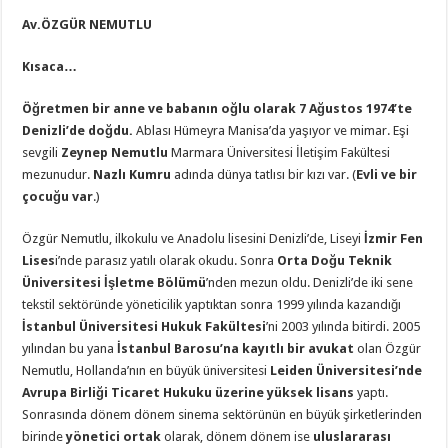
Av.ÖZGÜR NEMUTLU
Kısaca…
Öğretmen bir anne ve babanın oğlu olarak 7 Ağustos 1974’te
Denizli’de doğdu.
Ablası Hümeyra Manisa’da yaşıyor ve mimar. Eşi
sevgili
Zeynep Nemutlu
Marmara Üniversitesi İletişim Fakültesi
mezunudur.
Nazlı Kumru
adında dünya tatlısı bir kızı var. (
Evli ve bir
çocuğu var
.)
Özgür Nemutlu, ilkokulu ve Anadolu lisesini Denizli’de, Liseyi
İzmir Fen
Lises
i’nde parasız yatılı olarak okudu. Sonra
Orta Doğu Teknik
Üniversitesi İşletme Bölümü
’nden mezun oldu. Denizli’de iki sene
tekstil sektöründe yöneticilik yaptıktan sonra 1999 yılında kazandığı
İstanbul Üniversitesi Hukuk Fakültesi
’ni 2003 yılında bitirdi. 2005
yılından bu yana
İstanbul Barosu’na kayıtlı bir avukat
olan Özgür
Nemutlu, Hollanda’nın en büyük üniversitesi
Leiden Üniversitesi’nde
Avrupa Birliği Ticaret Hukuku üzerine yüksek lisans
yaptı.
Sonrasında dönem dönem sinema sektörünün en büyük şirketlerinden
birinde
yönetici ortak
olarak, dönem dönem ise
uluslararası