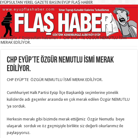
EYÜPSULTAN YEREL GAZETE BASIN EYÜP FLAŞ HABER
Anasayfa
/
Eyüpsultan haberleri
/
CHP EYÜP’TE ÖZGÜR NEMUTLU İSMİ
MERAK EDİLİYOR.
CHP EYÜP’TE ÖZGÜR NEMUTLU İSMİ MERAK
EDİLİYOR.
CHP EYÜP’TE ÖZGÜR NEMUTLU İSMİ MERAK EDİLİYOR.
Cumhhuriyet Halk Partisi Eyüp İlçe Başkanlığı seçimlerine yönelik
kulislerde adı geçenler arasında en çok merak edilen Özgür NEMUTLU
‘ya sorduk.
Herkesin merakı gibi bizimde merak ettiğimiz Özgür Nemutlu beye
ulaşarak sorduk ve öz geçmişiyle birlikte siz değerli okurlarımız ile
paylaşıyoruz.