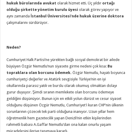
hukuk bürolarında avukat
olarak hizmet etti. Üç yıldır
ortağı
olduğu şirkette yönetim kurulu üyesi
olarak görev yapıyor ve
aynı zamanda
İstanbul Üniversitesi’nde hukuk üzerine doktora
çalışmalarını sürdürüyor.
Neden?
Cumhuriyet Halk Partisi’ne yürekten bağlı sosyal demokrat bir ailede
büyüyen Özgür Nemutlu’nun siyasete girme nedeni çok kısa:
Bu
topraklara olan borcunu ödemek.
Özgür Nemutlu, hayatı boyunca
cumhuriyetçi değerler ve Atatürk sevgisiyle Türkiye’nin en iyi
okullarında parasız yatılı ve burslu olarak okumuş olmaktan dolayı
gurur duyuyor. Şimdi sıranın memlekete olan borcunu ödemeye
geldiğini düşünüyor. Bunun için en etkili yolun dürüst ve cesur siyaset
olduğunu düşünen Özgür Nemutlu, Cumhuriyet’i kuran CHP’nin ülkenin
sorunlarının çözecek tek parti olduğuna inanıyor. Uzun yıllar hem
öğretmenlik hem gazetecilik yapan Denizli’nin etkin kişilerinden
rahmetli babası A.Gaffar Nemutlu’dan ona kalan onurlu yaşam
mücadelesini ileriye taşımaya kararlı.