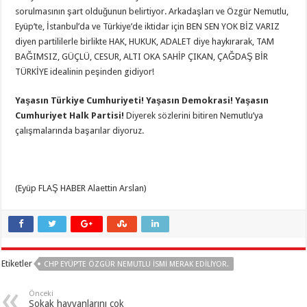
sorulmasının şart olduğunun belirtiyor. Arkadaşları ve Özgür Nemutlu,
Eyüp’te, İstanbul’da ve Türkiye’de iktidar için BEN SEN YOK BİZ VARIZ
diyen partililerle birlikte HAK, HUKUK, ADALET diye haykırarak, TAM
BAĞIMSIZ, GÜÇLÜ, CESUR, ALTI OKA SAHİP ÇIKAN, ÇAĞDAŞ BİR
TÜRKİYE idealinin peşinden gidiyor!
Yaşasın Türkiye Cumhuriyeti! Yaşasın Demokrasi! Yaşasın
Cumhuriyet Halk Partisi!
Diyerek sözlerini bitiren Nemutlu’ya
çalışmalarında başarılar diyoruz.
(Eyüp FLAŞ HABER Alaettin Arslan)
Etiketler
CHP EYÜP’TE ÖZGÜR NEMUTLU İSMİ MERAK EDİLİYOR.
Önceki
Sokak hayvanlarını çok