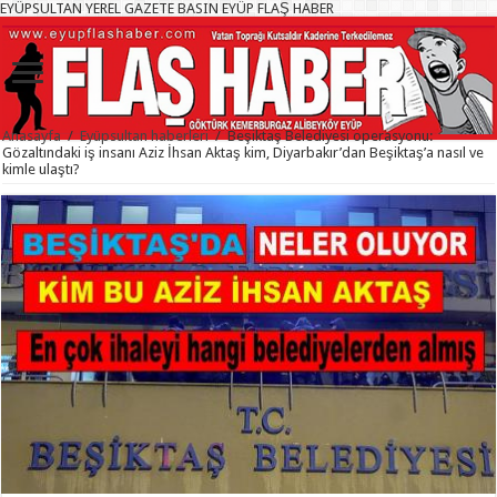
EYÜPSULTAN YEREL GAZETE BASIN EYÜP FLAŞ HABER
Anasayfa
/
Eyüpsultan haberleri
/
Beşiktaş Belediyesi operasyonu:
Gözaltındaki iş insanı Aziz İhsan Aktaş kim, Diyarbakır’dan Beşiktaş’a nasıl ve
kimle ulaştı?