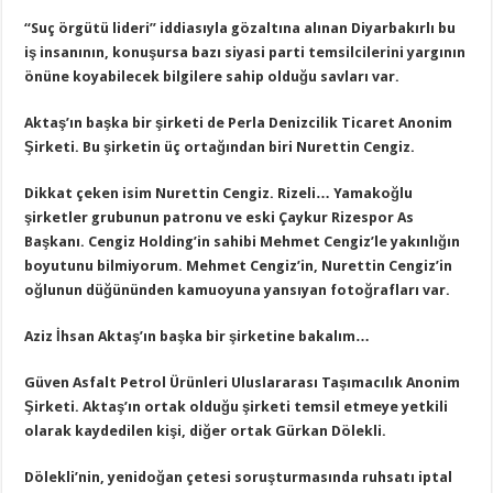
“Suç örgütü lideri” iddiasıyla gözaltına alınan Diyarbakırlı bu
iş insanının, konuşursa bazı siyasi parti temsilcilerini yargının
önüne koyabilecek bilgilere sahip olduğu savları var.
Aktaş’ın başka bir şirketi de Perla Denizcilik Ticaret Anonim
Şirketi. Bu şirketin üç ortağından biri Nurettin Cengiz.
Dikkat çeken isim Nurettin Cengiz. Rizeli… Yamakoğlu
şirketler grubunun patronu ve eski Çaykur Rizespor As
Başkanı. Cengiz Holding’in sahibi Mehmet Cengiz’le yakınlığın
boyutunu bilmiyorum. Mehmet Cengiz’in, Nurettin Cengiz’in
oğlunun düğününden kamuoyuna yansıyan fotoğrafları var.
Aziz İhsan Aktaş’ın başka bir şirketine bakalım…
Güven Asfalt Petrol Ürünleri Uluslararası Taşımacılık Anonim
Şirketi. Aktaş’ın ortak olduğu şirketi temsil etmeye yetkili
olarak kaydedilen kişi, diğer ortak Gürkan Dölekli.
Dölekli’nin, yenidoğan çetesi soruşturmasında ruhsatı iptal