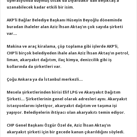
operasyonda duymuş olsak da Diyarbakır’dan Beşiktaş’a
uzanabilecek kadar etkili bir isim.
AKP’li Bağlar Belediye Başkanı Hüseyin Beyoğlu döneminde
buradan ihaleler alan Aziz İhsan Aktaş’ın çok sayıda şirketi
var…
Makina ve araç kiralama, çöp toplama gibi işlerde AKP’li,
CHP’li birçok belediyeden ihale alan Aziz İhsan Aktaş’ın petrol,
liman, akaryakıt dağıtım, ilaç kimya, denizcilik gibi iş
kollarında da şirketleri var.
Çoğu Ankara ya da İstanbul merkezli…
Mesela şirketlerinden birisi Elif LPG ve Akaryakıt Dağıtım
Şirketi… Şirketlerinin genel olarak adresleri aynı. Akaryakıt
istasyonlarını işletiyor, akaryakıt dağıtım ve taşıma işi
yapıyor. Belediyelerin ihtiyacı olan akaryakıtı temin ediyor.
CHP Genel Başkanı Özgür Özel de, Aziz İhsan Aktaş’ın
akaryakıt şirketi için bir gecede kanun çıkarıldığını söyledi.