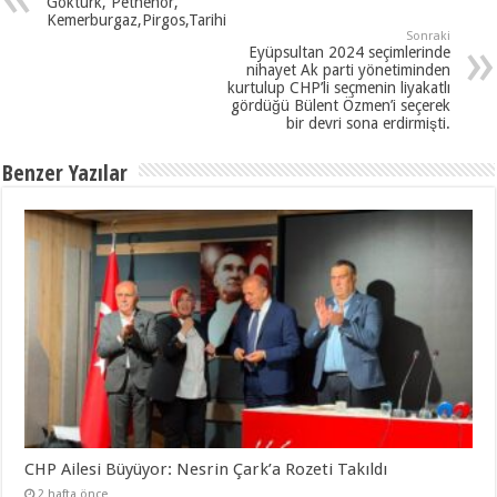
Göktürk, Petnehor,
Kemerburgaz,Pirgos,Tarihi
Sonraki
Eyüpsultan 2024 seçimlerinde
nihayet Ak parti yönetiminden
kurtulup CHP’li seçmenin liyakatlı
gördüğü Bülent Özmen’i seçerek
bir devri sona erdirmişti.
Benzer Yazılar
CHP Ailesi Büyüyor: Nesrin Çark’a Rozeti Takıldı
2 hafta önce