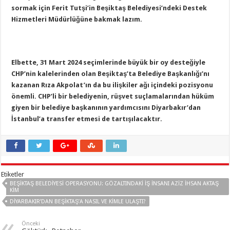
sormak için Ferit Tutşi’in Beşiktaş Belediyesi’ndeki Destek
Hizmetleri Müdürlüğüne bakmak lazım.
Elbette, 31 Mart 2024 seçimlerinde büyük bir oy desteğiyle
CHP’nin kalelerinden olan Beşiktaş’ta Belediye Başkanlığı’nı
kazanan Rıza Akpolat’ın da bu ilişkiler ağı içindeki pozisyonu
önemli. CHP’li bir belediyenin, rüşvet suçlamalarından hüküm
giyen bir belediye başkanının yardımcısını Diyarbakır’dan
İstanbul’a transfer etmesi de tartışılacaktır.
Etiketler
BEŞIKTAŞ BELEDIYESI OPERASYONU: GÖZALTINDAKI IŞ INSANI AZIZ İHSAN AKTAŞ
KIM
DIYARBAKIR’DAN BEŞIKTAŞ’A NASIL VE KIMLE ULAŞTI?
Önceki