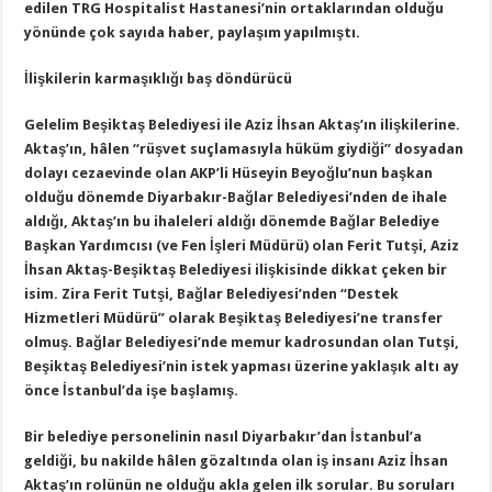
edilen TRG Hospitalist Hastanesi’nin ortaklarından olduğu
yönünde çok sayıda haber, paylaşım yapılmıştı.
İlişkilerin karmaşıklığı baş döndürücü
Gelelim Beşiktaş Belediyesi ile Aziz İhsan Aktaş’ın ilişkilerine.
Aktaş’ın, hâlen “rüşvet suçlamasıyla hüküm giydiği” dosyadan
dolayı cezaevinde olan AKP’li Hüseyin Beyoğlu’nun başkan
olduğu dönemde Diyarbakır-Bağlar Belediyesi’nden de ihale
aldığı, Aktaş’ın bu ihaleleri aldığı dönemde Bağlar Belediye
Başkan Yardımcısı (ve Fen İşleri Müdürü) olan Ferit Tutşi, Aziz
İhsan Aktaş-Beşiktaş Belediyesi ilişkisinde dikkat çeken bir
isim. Zira Ferit Tutşi, Bağlar Belediyesi’nden “Destek
Hizmetleri Müdürü” olarak Beşiktaş Belediyesi’ne transfer
olmuş. Bağlar Belediyesi’nde memur kadrosundan olan Tutşi,
Beşiktaş Belediyesi’nin istek yapması üzerine yaklaşık altı ay
önce İstanbul’da işe başlamış.
Bir belediye personelinin nasıl Diyarbakır’dan İstanbul’a
geldiği, bu nakilde hâlen gözaltında olan iş insanı Aziz İhsan
Aktaş’ın rolünün ne olduğu akla gelen ilk sorular. Bu soruları