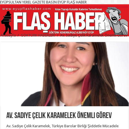
EYÜPSULTAN YEREL GAZETE BASIN EYÜP FLAŞ HABER
Anasayfa
/
GÖKTÜRK HABERLERİ
/
Av. Sadiye Çelik Karamelek Önemli Görev
Av. Sadiye Çelik Karamelek Önemli Görev
Av. Sadiye Çelik Karamelek, Türkiye Barolar Birliği Şiddetle Mücadele