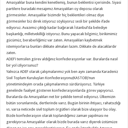
Amasyalılar buna kendini kenetlemiş, bunun beklentisi içerisinde. Siyasi
partilere buradaki mesajımız Amasyalıları oy deposu olarak
görmesinler. Amasyalılar bizimdir hiç beklentileri olmaz diye
görmesinler biz direk istiyoruz söylüyoruz sesli bir şekilde ifade
ediyoruz. Avazımız çıktığı kadar bağırarak İstanbul’da belediye
başkanlığı, milletvekilliği istiyoruz. Bunu yapacak bilgimiz, birikimimiz
gücümüz, beraberliğimiz var zaten. Amasyalıları kaybetmek
istemiyorlarsa bunları dikkate almaları lazım. Dikkate de alacaklardır
zaten.
ADEF’i temsilen görev aldığınız konfederasyonlar var. Buralarda nasıl
bir yol izliyorsunuz?
Yalnızca ADEF olarak çalışmalarımız yok ben aynı zamanda Karadeniz
Sivil Toplum Kuruluşları Konfederasyonu(KASTOB)’nun
yönetimindeyim orada çalışmalarımızı sürdürüyoruz. Türkiye
genelinde faaliyet gösteren konfederasyonlarda görev yapıyoruz.
Buralarda da Amasyalıları net bir şekilde temsil ediyoruz. Ülkemizin
bütün sorunlarında, dertlerinde varız. Bugün birinin ihtiyacı, rahatsızlığı
vs. varsa neticede sivil toplum örgütleri olarak bize ulaşıyor bu olay.
Bizde konfederasyon olarak toplandığımız zaman yapılması ne
gerekiyorsa Amasyalılar olarak bizde burada varız diyerek üstümüze