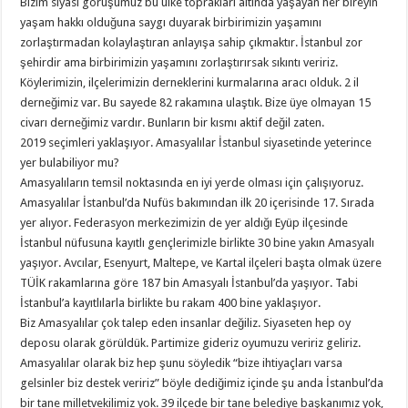
Bizim siyasi görüşümüz bu ülke toprakları altında yaşayan her bireyin
yaşam hakkı olduğuna saygı duyarak birbirimizin yaşamını
zorlaştırmadan kolaylaştıran anlayışa sahip çıkmaktır. İstanbul zor
şehirdir ama birbirimizin yaşamını zorlaştırırsak sıkıntı veririz.
Köylerimizin, ilçelerimizin derneklerini kurmalarına aracı olduk. 2 il
derneğimiz var. Bu sayede 82 rakamına ulaştık. Bize üye olmayan 15
civarı derneğimiz vardır. Bunların bir kısmı aktif değil zaten.
2019 seçimleri yaklaşıyor. Amasyalılar İstanbul siyasetinde yeterince
yer bulabiliyor mu?
Amasyalıların temsil noktasında en iyi yerde olması için çalışıyoruz.
Amasyalılar İstanbul’da Nufüs bakımından ilk 20 içerisinde 17. Sırada
yer alıyor. Federasyon merkezimizin de yer aldığı Eyüp ilçesinde
İstanbul nüfusuna kayıtlı gençlerimizle birlikte 30 bine yakın Amasyalı
yaşıyor. Avcılar, Esenyurt, Maltepe, ve Kartal ilçeleri başta olmak üzere
TÜİK rakamlarına göre 187 bin Amasyalı İstanbul’da yaşıyor. Tabi
İstanbul’a kayıtlılarla birlikte bu rakam 400 bine yaklaşıyor.
Biz Amasyalılar çok talep eden insanlar değiliz. Siyaseten hep oy
deposu olarak görüldük. Partimize gideriz oyumuzu veririz geliriz.
Amasyalılar olarak biz hep şunu söyledik “bize ihtiyaçları varsa
gelsinler biz destek veririz” böyle dediğimiz içinde şu anda İstanbul’da
bir tane milletvekilimiz yok. 39 ilçede bir tane belediye başkanımız yok,