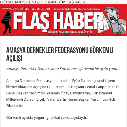
EYÜPSULTAN YEREL GAZETE BASIN EYÜP FLAŞ HABER
Anasayfa
/
Sılaydır yanı
/
Amasya Dernekler Federasyonu Görkemli Açılışı
Amasya Dernekler Federasyonu Görkemli
Açılışı
Amasya Dernekler Federasyonu Son derece görkemli bir açılış yaptı…
Amasya Dernekler Federasyonu İstanbul Eyüp Sultan İlçesind ki yeni
hizmet binasının açılışına CHP İstanbul İl Başkanı Cemal Canpolat, CHP
Genel Başkan
Yardımcısı Yasemin Öney Cankurtaran, CHP İstanbul
Milletvekili Dursun Çiçek , Vatan partisi Genel Başkan Yardımcısı Hıdır
Oka katıldı…
Görkemli açılışta yoğun ilgi dikkat çekici sayıdaydı…