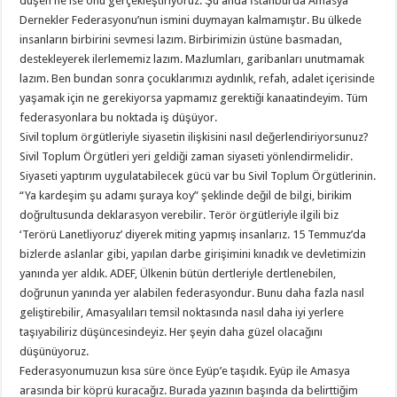
düşen ne ise onu gerçekleştiriyoruz. Şu anda İstanbul’da Amasya
Dernekler Federasyonu’nun ismini duymayan kalmamıştır. Bu ülkede
insanların birbirini sevmesi lazım. Birbirimizin üstüne basmadan,
destekleyerek ilerlememiz lazım. Mazlumları, garibanları unutmamak
lazım. Ben bundan sonra çocuklarımızı aydınlık, refah, adalet içerisinde
yaşamak için ne gerekiyorsa yapmamız gerektiği kanaatindeyim. Tüm
federasyonlara bu noktada iş düşüyor.
Sivil toplum örgütleriyle siyasetin ilişkisini nasıl değerlendiriyorsunuz?
Sivil Toplum Örgütleri yeri geldiği zaman siyaseti yönlendirmelidir.
Siyaseti yaptırım uygulatabilecek gücü var bu Sivil Toplum Örgütlerinin.
“Ya kardeşim şu adamı şuraya koy” şeklinde değil de bilgi, birikim
doğrultusunda deklarasyon verebilir. Terör örgütleriyle ilgili biz
‘Terörü Lanetliyoruz’ diyerek miting yapmış insanlarız. 15 Temmuz’da
bizlerde aslanlar gibi, yapılan darbe girişimini kınadık ve devletimizin
yanında yer aldık. ADEF, Ülkenin bütün dertleriyle dertlenebilen,
doğrunun yanında yer alabilen federasyondur. Bunu daha fazla nasıl
geliştirebilir, Amasyalıları temsil noktasında nasıl daha iyi yerlere
taşıyabiliriz düşüncesindeyiz. Her şeyin daha güzel olacağını
düşünüyoruz.
Federasyonumuzun kısa süre önce Eyüp’e taşıdık. Eyüp ile Amasya
arasında bir köprü kuracağız. Burada yazının başında da belirttiğim