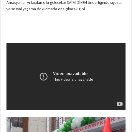
Amasyalılar Anlaşılan o ki gelecekte SAİM DİKEN önderliğinde siyaset
ve sosyal yaşama dokunmada öne çıkacak gibi…