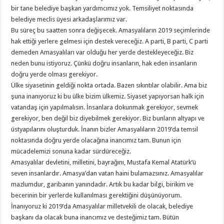
bir tane belediye başkan yardımcımız yok. Temsiliyet noktasında
belediye meclis üyesi arkadaşlarımız var.
Bu süreç bu saatten sonra değişecek. Amasyalıların 2019 seçimlerinde
hak ettiği yerlere gelmesi için destek vereceğiz. A parti, B parti, C parti
demeden Amasyalıları var olduğu her yerde destekleyeceğiz. Biz
neden bunu istiyoruz. Çünkü doğru insanların, hak eden insanların
doğru yerde olması gerekiyor.
Ülke siyasetinin geldiği nokta ortada. Bazen sıkıntılar olabilir. Ama biz
şuna inanıyoruz ki bu ülke bizim ülkemiz. Siyaset yapıyorsan halk için
vatandaş için yapılmalısın. İnsanlara dokunmak gerekiyor, sevmek
gerekiyor, ben değil biz diyebilmek gerekiyor. Biz bunların altyapı ve
üstyapılarını oluşturduk. İnanın bizler Amasyalıların 2019’da temsil
noktasında doğru yerde olacağına inancımız tam. Bunun için
mücadelemizi sonuna kadar sürdüreceğiz.
Amasyalılar devletini, milletini, bayrağını, Mustafa Kemal Atatürk’ü
seven insanlardır. Amasya’dan vatan haini bulamazsınız. Amasyalılar
mazlumdur, garibanın yanındadır. Artık bu kadar bilgi, birikim ve
becerinin bir yerlerde kullanılması gerektiğini düşünüyorum.
İnanıyoruz ki 2019’da Amasyalılar milletvekili de olacak, belediye
başkanı da olacak buna inancımız ve desteğimiz tam. Bütün