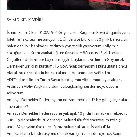
SAİM DİKEN KİMDİR !
İsmim Saim Diken 01.02.1966 Göyüncek – Başpınar Köyü doğumluyum.
İşletme Fakültesi mezunuyum. 2 Üniversite bitirdim. 30 yıllık bankacıyım
halen özel bir bankada üst düzey yöneticilik yapıyorum. Evliyim 2
çocuğum var. Kızım avukat oğlum üniversite öğrencisi. Sivil Toplum
Örgütlerinde hizmete köy derneğiyle başladım. Ardından Göyüncek
Dernekler Birliği’ni kurdum. 15 Göyüncek derneğimiz kuruluşuna öncü
olarak bu derneklerin bir çatı altında toplanmasını sağladım.
ADEF’te bir dönem Turan Sayar kardeşimin yönetiminde yer aldım.
Ardından ADEF Başkanı oldum ve başkanlığı sürdürmeye devam
ediyorum.
Amasya Dernekler Federasyonu ne zamandır aktif? Ne gibi çalışmalara
imza attınız?
Amasya Dernekler Federasyonu yaklaşık 10 yıldır hizmet vermektedir.
Kuruluş dönenimde 20 derneğin bulunduğu federasyonumuzda şu
anda 82’ye yakın üye derneğimiz bulunmaktadır. İstanbul’da
Amasyalılar tek federasyonu olarak varlığımızı sürdürüyoruz. Saim