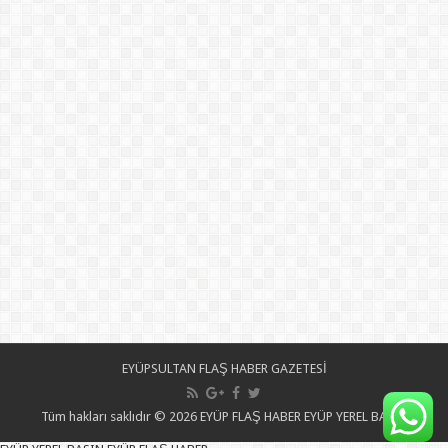
EYÜPSULTAN FLAŞ HABER GAZETESİ
Tüm hakları saklıdır © 2026 EYÜP FLAŞ HABER EYÜP YEREL BASIN