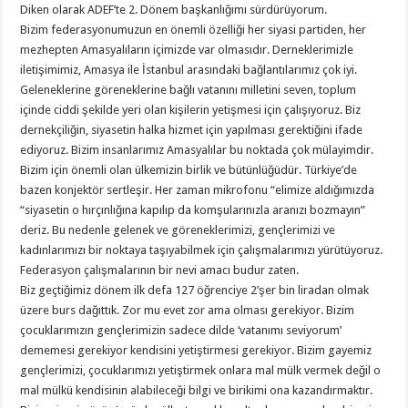
Diken olarak ADEF’te 2. Dönem başkanlığımı sürdürüyorum.
Bizim federasyonumuzun en önemli özelliği her siyasi partiden, her
mezhepten Amasyalıların içimizde var olmasıdır. Derneklerimizle
iletişimimiz, Amasya ile İstanbul arasındaki bağlantılarımız çok iyi.
Geleneklerine göreneklerine bağlı vatanını milletini seven, toplum
içinde ciddi şekilde yeri olan kişilerin yetişmesi için çalışıyoruz. Biz
dernekçiliğin, siyasetin halka hizmet için yapılması gerektiğini ifade
ediyoruz. Bizim insanlarımız Amasyalılar bu noktada çok mülayimdir.
Bizim için önemli olan ülkemizin birlik ve bütünlüğüdür. Türkiye’de
bazen konjektör sertleşir. Her zaman mikrofonu “elimize aldığımızda
“siyasetin o hırçınlığına kapılıp da komşularınızla aranızı bozmayın”
deriz. Bu nedenle gelenek ve göreneklerimizi, gençlerimizi ve
kadınlarımızı bir noktaya taşıyabilmek için çalışmalarımızı yürütüyoruz.
Federasyon çalışmalarının bir nevi amacı budur zaten.
Biz geçtiğimiz dönem ilk defa 127 öğrenciye 2’şer bin liradan olmak
üzere burs dağıttık. Zor mu evet zor ama olması gerekiyor. Bizim
çocuklarımızın gençlerimizin sadece dilde ‘vatanımı seviyorum’
dememesi gerekiyor kendisini yetiştirmesi gerekiyor. Bizim gayemiz
gençlerimizi, çocuklarımızı yetiştirmek onlara mal mülk vermek değil o
mal mülkü kendisinin alabileceği bilgi ve birikimi ona kazandırmaktır.