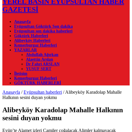
YEREL BASIN EYÜPSULTAN HABER
GAZETESİ
Anasayfa
Eyüpsultan Göktürk Son dakika
Eyüpsultan son dakika haberleri
Göktürk Haberleri
Alibeyköy Haberleri
Kemerburgaz Haberleri
YAZARLAR
Abdullah Ağırkan
Alaettin Arslan
Dr Fahri ARSLAN
YUSUF SERT
İletişim
Kemerburgaz Haberleri
GÖKTÜRK HABERLERİ
Anasayfa
/
Eyüpsultan haberleri
/
Alibeyköy Karadolap Mahalle
Halkının sesini duyan yokmu
Alibeyköy Karadolap Mahalle Halkının
sesini duyan yokmu
Eyüp’te Alamet izleri Camiler çoğalacak Alimler kalmayacak