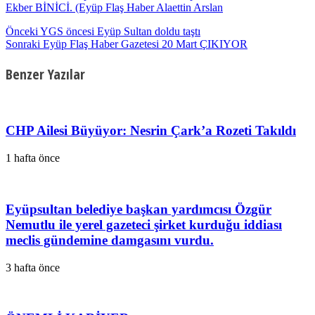
Ekber BİNİCİ. (Eyüp Flaş Haber Alaettin Arslan
Önceki
YGS öncesi Eyüp Sultan doldu taştı
Sonraki
Eyüp Flaş Haber Gazetesi 20 Mart ÇIKIYOR
Benzer Yazılar
CHP Ailesi Büyüyor: Nesrin Çark’a Rozeti Takıldı
1 hafta önce
Eyüpsultan belediye başkan yardımcısı Özgür
Nemutlu ile yerel gazeteci şirket kurduğu iddiası
meclis gündemine damgasını vurdu.
3 hafta önce