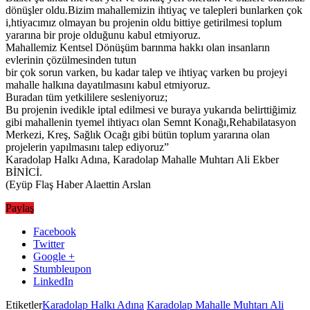
dönüşler oldu.Bizim mahallemizin ihtiyaç ve talepleri bunlarken çok
i,htiyacımız olmayan bu projenin oldu bittiye getirilmesi toplum
yararına bir proje olduğunu kabul etmiyoruz.
Mahallemiz Kentsel Dönüşüm barınma hakkı olan insanların
evlerinin çözülmesinden tutun
bir çok sorun varken, bu kadar talep ve ihtiyaç varken bu projeyi
mahalle halkına dayatılmasını kabul etmiyoruz.
Buradan tüm yetkililere sesleniyoruz;
Bu projenin ivedikle iptal edilmesi ve buraya yukarıda belirttiğimiz
gibi mahallenin tyemel ihtiyacı olan Semnt Konağı,Rehabilatasyon
Merkezi, Kreş, Sağlık Ocağı gibi bütün toplum yararına olan
projelerin yapılmasını talep ediyoruz”
Karadolap Halkı Adına, Karadolap Mahalle Muhtarı Ali Ekber
BİNİCİ.
(Eyüp Flaş Haber Alaettin Arslan
Paylaş
Facebook
Twitter
Google +
Stumbleupon
LinkedIn
Etiketler
Karadolap Halkı Adına
Karadolap Mahalle Muhtarı Ali