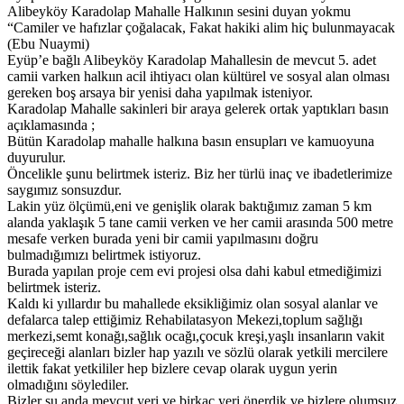
Alibeyköy Karadolap Mahalle Halkının sesini duyan yokmu
“Camiler ve hafızlar çoğalacak, Fakat hakiki alim hiç bulunmayacak
(Ebu Nuaymi)
Eyüp’e bağlı Alibeyköy Karadolap Mahallesin de mevcut 5. adet
camii varken halkıın acil ihtiyacı olan kültürel ve sosyal alan olması
gereken boş arsaya bir yenisi daha yapılmak isteniyor.
Karadolap Mahalle sakinleri bir araya gelerek ortak yaptıkları basın
açıklamasında ;
Bütün Karadolap mahalle halkına basın ensupları ve kamuoyuna
duyurulur.
Öncelikle şunu belirtmek isteriz. Biz her türlü inaç ve ibadetlerimize
saygımız sonsuzdur.
Lakin yüz ölçümü,eni ve genişlik olarak baktığımız zaman 5 km
alanda yaklaşık 5 tane camii verken ve her camii arasında 500 metre
mesafe verken burada yeni bir camii yapılmasını doğru
bulmadığımızı belirtmek istiyoruz.
Burada yapılan proje cem evi projesi olsa dahi kabul etmediğimizi
belirtmek isteriz.
Kaldı ki yıllardır bu mahallede eksikliğimiz olan sosyal alanlar ve
defalarca talep ettiğimiz Rehabilatasyon Mekezi,toplum sağlığı
merkezi,semt konağı,sağlık ocağı,çocuk kreşi,yaşlı insanların vakit
geçireceği alanları bizler hap yazılı ve sözlü olarak yetkili mercilere
ilettik fakat yetkililer hep bizlere cevap olarak uygun yerin
olmadığını söylediler.
Bizler şu anda mevcut yeri ve birkaç yeri önerdik ve bizlere olumsuz