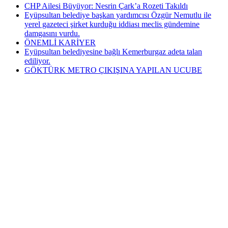
CHP Ailesi Büyüyor: Nesrin Çark’a Rozeti Takıldı
Eyüpsultan belediye başkan yardımcısı Özgür Nemutlu ile
yerel gazeteci şirket kurduğu iddiası meclis gündemine
damgasını vurdu.
ÖNEMLİ KARİYER
Eyüpsultan belediyesine bağlı Kemerburgaz adeta talan
ediliyor.
GÖKTÜRK METRO ÇIKIŞINA YAPILAN UCUBE