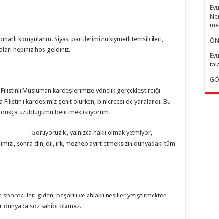
Eyü
Nem
mec
ınarlı komşularım. Siyasi partilerimizin kıymetli temsilcileri,
ÖN
ları hepiniz hoş geldiniz.
Eyü
tal
GÖ
, Filistinli Müslüman kardeşlerimize yönelik gerçekleştirdiği
 Filistinli kardeşimiz şehit olurken, binlercesi de yaralandı. Bu
 oldukça üzüldüğümü belirtmek istiyorum.
Görüyoruz ki, yalnızca haklı olmak yetmiyor,
ımızı, sonra din, dil, ırk, mezhep ayırt etmeksizin dünyadaki tüm
sporda ileri giden, başarılı ve ahlaklı nesiller yetiştirmekten
tler dünyada söz sahibi olamaz.