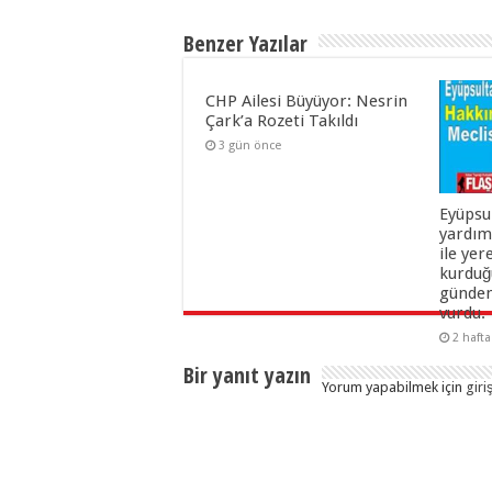
Benzer Yazılar
CHP Ailesi Büyüyor: Nesrin
Çark’a Rozeti Takıldı
3 gün önce
Eyüpsu
yardım
ile yer
kurduğu
gündem
vurdu.
2 haft
Bir yanıt yazın
Yorum yapabilmek için
giri