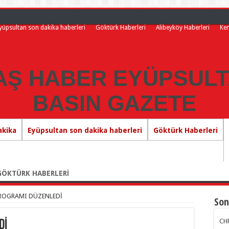
yüpsultan son dakika haberleri
Göktürk Haberleri
Alibeyköy Haberleri
Ke
akika
Eyüpsultan son dakika haberleri
Göktürk Haberleri
GÖKTÜRK HABERLERİ
PROGRAMI DÜZENLEDİ
Son
CHP
Dİ