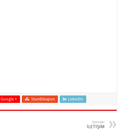
Google +
Stumbleupon
LinkedIn
Sonraki
İLETİŞİM