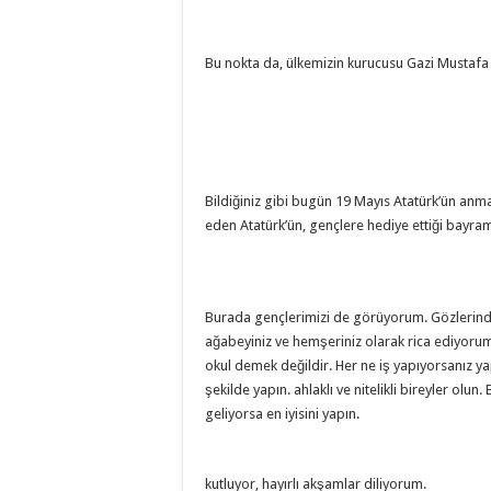
Bu nokta da, ülkemizin kurucusu Gazi Mustafa 
Bildiğiniz gibi bugün 19 Mayıs Atatürk’ün anm
eden Atatürk’ün, gençlere hediye ettiği bayra
Burada gençlerimizi de görüyorum. Gözlerindeki
ağabeyiniz ve hemşeriniz olarak rica ediyorum. 
okul demek değildir. Her ne iş yapıyorsanız yap
şekilde yapın. ahlaklı ve nitelikli bireyler ol
geliyorsa en iyisini yapın.
kutluyor, hayırlı akşamlar diliyorum.