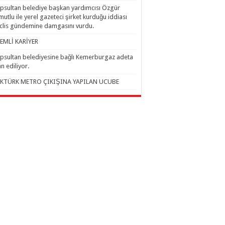
psultan belediye başkan yardımcısı Özgür
utlu ile yerel gazeteci şirket kurduğu iddiası
lis gündemine damgasını vurdu.
EMLİ KARİYER
psultan belediyesine bağlı Kemerburgaz adeta
an ediliyor.
KTÜRK METRO ÇIKIŞINA YAPILAN UCUBE