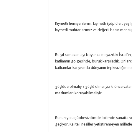
Kıymetli hemşerilerim, kıymetli Eyüplüler, yeşilp
kıymetli muhtarlarımız ve değerli basın mensup
Bu yıl ramazan ayı boyunca ne yazık ki İsrail’in
katliamın gölgesinde, buruk karşıladık. Onlarca
katliamlar karşısında dünyanın tepkisizliğine
güçlüde olmalıyız güçlü olmalıyız ki önce vatan
mazlumları koruyabilmeliyiz.
Bunun yolu şüphesiz ilimde, bilimde sanatta ve 
geçiyor. Kaliteli nesiller yetiştiremeyen mille