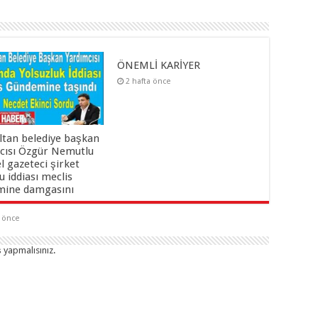
ÖNEMLİ KARİYER
2 hafta önce
ltan belediye başkan
cısı Özgür Nemutlu
el gazeteci şirket
 iddiası meclis
ine damgasını
a önce
ş yapmalısınız
.