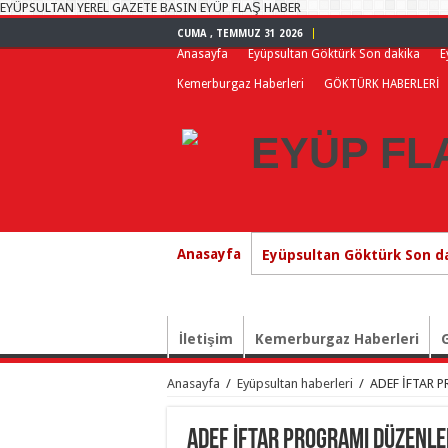
EYÜPSULTAN YEREL GAZETE BASIN EYÜP FLAŞ HABER
CUMA , TEMMUZ 31 2026
Anasayfa
Eyüpsultan Göktürk Son dakika
E
Kemerburgaz Haberleri
GÖKTÜRK HABERLERİ
Anasayfa
Eyüpsultan Göktürk Son d
İletişim
Kemerburgaz Haberleri
Anasayfa
/
Eyüpsultan haberleri
/
ADEF İFTAR 
ADEF İFTAR PROGRAMI DÜZENLE