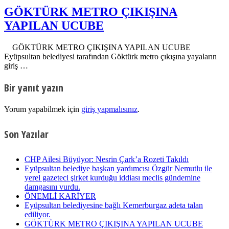
GÖKTÜRK METRO ÇIKIŞINA
YAPILAN UCUBE
GÖKTÜRK METRO ÇIKIŞINA YAPILAN UCUBE
Eyüpsultan belediyesi tarafından Göktürk metro çıkışına yayaların
giriş …
Bir yanıt yazın
Yorum yapabilmek için
giriş yapmalısınız
.
Son Yazılar
CHP Ailesi Büyüyor: Nesrin Çark’a Rozeti Takıldı
Eyüpsultan belediye başkan yardımcısı Özgür Nemutlu ile
yerel gazeteci şirket kurduğu iddiası meclis gündemine
damgasını vurdu.
ÖNEMLİ KARİYER
Eyüpsultan belediyesine bağlı Kemerburgaz adeta talan
ediliyor.
GÖKTÜRK METRO ÇIKIŞINA YAPILAN UCUBE