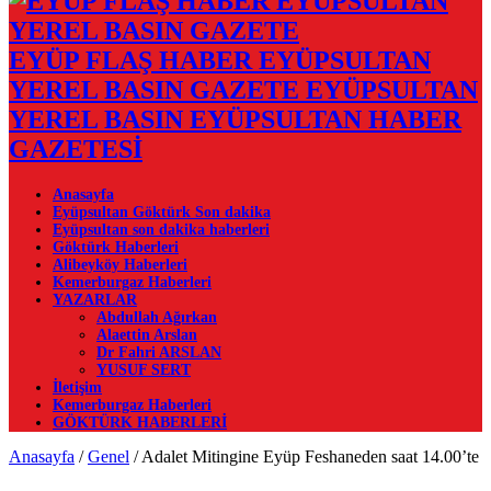
EYÜP FLAŞ HABER EYÜPSULTAN
YEREL BASIN GAZETE EYÜPSULTAN
YEREL BASIN EYÜPSULTAN HABER
GAZETESİ
Anasayfa
Eyüpsultan Göktürk Son dakika
Eyüpsultan son dakika haberleri
Göktürk Haberleri
Alibeyköy Haberleri
Kemerburgaz Haberleri
YAZARLAR
Abdullah Ağırkan
Alaettin Arslan
Dr Fahri ARSLAN
YUSUF SERT
İletişim
Kemerburgaz Haberleri
GÖKTÜRK HABERLERİ
Anasayfa
/
Genel
/
Adalet Mitingine Eyüp Feshaneden saat 14.00’te