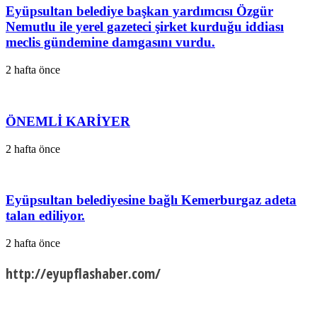
Eyüpsultan belediye başkan yardımcısı Özgür
Nemutlu ile yerel gazeteci şirket kurduğu iddiası
meclis gündemine damgasını vurdu.
2 hafta önce
ÖNEMLİ KARİYER
2 hafta önce
Eyüpsultan belediyesine bağlı Kemerburgaz adeta
talan ediliyor.
2 hafta önce
http://eyupflashaber.com/