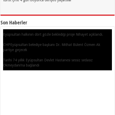
Son Haberler
Eyüpsultan halkının dört gözle beklediği proje Nihayet açıklandı.
CHPEyüpsultan belediye başkanı Dr. Mithat Bülent Özmen Ak
partiye geçecek
Tarihi 74 yıllık Eyüpsultan Devlet Hastanesi sessiz sedasız
Okmeydanı’na bağlandı