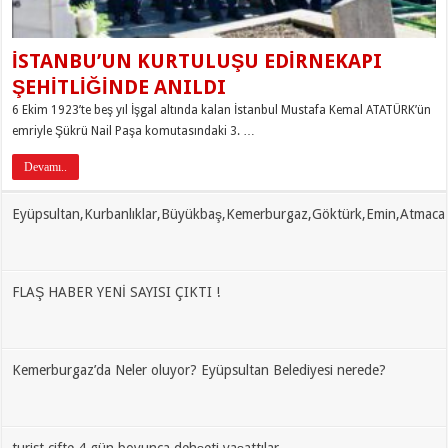
İSTANBU’UN KURTULUŞU EDİRNEKAPI
ŞEHİTLİĞİNDE ANILDI
6 Ekim 1923’te beş yıl İşgal altında kalan İstanbul Mustafa Kemal ATATÜRK’ün
emriyle Şükrü Nail Paşa komutasındaki 3. …
Devamı..
Eyüpsultan,Kurbanlıklar,Büyükbaş,Kemerburgaz,Göktürk,Emin,Atmaca
FLAŞ HABER YENİ SAYISI ÇIKTI !
Kemerburgaz’da Neler oluyor? Eyüpsultan Belediyesi nerede?
turist çifte 4 gün boyunca dehşeti yaşattılar