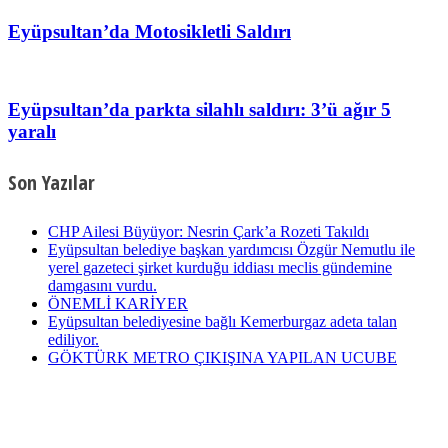
Eyüpsultan’da Motosikletli Saldırı
Eyüpsultan’da parkta silahlı saldırı: 3’ü ağır 5
yaralı
Son Yazılar
CHP Ailesi Büyüyor: Nesrin Çark’a Rozeti Takıldı
Eyüpsultan belediye başkan yardımcısı Özgür Nemutlu ile
yerel gazeteci şirket kurduğu iddiası meclis gündemine
damgasını vurdu.
ÖNEMLİ KARİYER
Eyüpsultan belediyesine bağlı Kemerburgaz adeta talan
ediliyor.
GÖKTÜRK METRO ÇIKIŞINA YAPILAN UCUBE