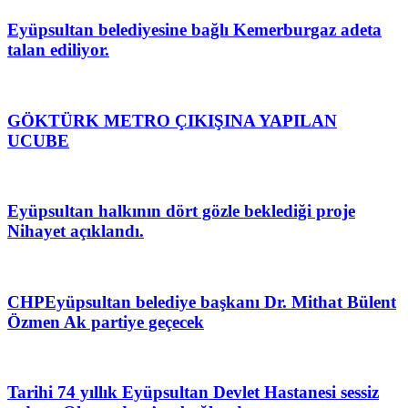
Eyüpsultan belediyesine bağlı Kemerburgaz adeta
talan ediliyor.
GÖKTÜRK METRO ÇIKIŞINA YAPILAN
UCUBE
Eyüpsultan halkının dört gözle beklediği proje
Nihayet açıklandı.
CHPEyüpsultan belediye başkanı Dr. Mithat Bülent
Özmen Ak partiye geçecek
Tarihi 74 yıllık Eyüpsultan Devlet Hastanesi sessiz