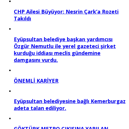
CHP Ailesi Büyüyor: Nesrin Çark’a Rozeti
Takıldı
Eyüpsultan belediye başkan yardımcısı
Özgür Nemutlu ile yerel gazeteci şirket
kurduğu iddiası meclis gündemine
damgasını vurdu.
ÖNEMLİ KARİYER
Eyüpsultan belediyesine bağlı Kemerburgaz
adeta talan ediliyor.
GÖKTÜRK METRO ÇIKIŞINA YAPILAN