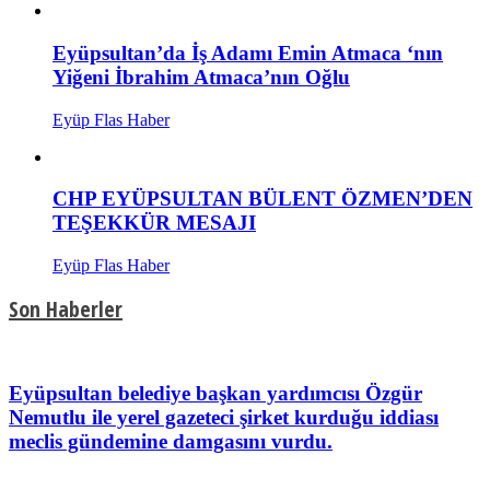
Eyüpsultan’da İş Adamı Emin Atmaca ‘nın
Yiğeni İbrahim Atmaca’nın Oğlu
Eyüp Flas Haber
CHP EYÜPSULTAN BÜLENT ÖZMEN’DEN
TEŞEKKÜR MESAJI
Eyüp Flas Haber
Son Haberler
Eyüpsultan belediye başkan yardımcısı Özgür
Nemutlu ile yerel gazeteci şirket kurduğu iddiası
meclis gündemine damgasını vurdu.