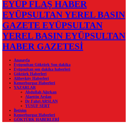
EYÜP FLAŞ HABER
EYÜPSULTAN YEREL BASIN
GAZETE EYÜPSULTAN
YEREL BASIN EYÜPSULTAN
HABER GAZETESİ
Anasayfa
Eyüpsultan Göktürk Son dakika
Eyüpsultan son dakika haberleri
Göktürk Haberleri
Alibeyköy Haberleri
Kemerburgaz Haberleri
YAZARLAR
Abdullah Ağırkan
Alaettin Arslan
Dr Fahri ARSLAN
YUSUF SERT
İletişim
Kemerburgaz Haberleri
GÖKTÜRK HABERLERİ