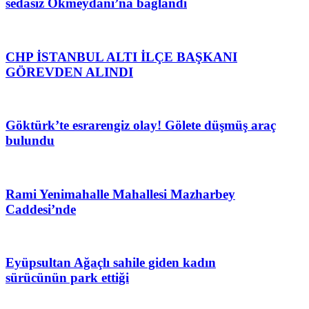
sedasız Okmeydanı’na bağlandı
CHP İSTANBUL ALTI İLÇE BAŞKANI
GÖREVDEN ALINDI
Göktürk’te esrarengiz olay! Gölete düşmüş araç
bulundu
Rami Yenimahalle Mahallesi Mazharbey
Caddesi’nde
Eyüpsultan Ağaçlı sahile giden kadın
sürücünün park ettiği