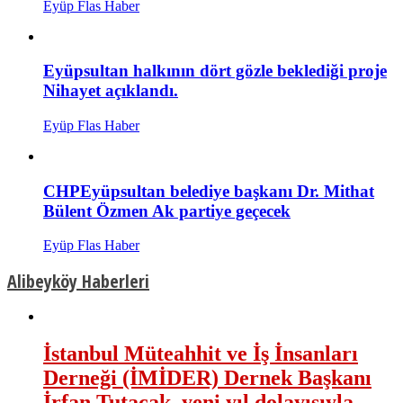
Eyüp Flas Haber
Eyüpsultan halkının dört gözle beklediği proje
Nihayet açıklandı.
Eyüp Flas Haber
CHPEyüpsultan belediye başkanı Dr. Mithat
Bülent Özmen Ak partiye geçecek
Eyüp Flas Haber
Alibeyköy Haberleri
İstanbul Müteahhit ve İş İnsanları
Derneği (İMİDER) Dernek Başkanı
İrfan Tutacak, yeni yıl dolayısıyla