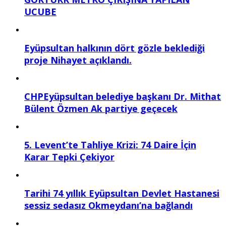
UCUBE
Eyüpsultan halkının dört gözle beklediği
proje Nihayet açıklandı.
CHPEyüpsultan belediye başkanı Dr. Mithat
Bülent Özmen Ak partiye geçecek
5. Levent’te Tahliye Krizi: 74 Daire İçin
Karar Tepki Çekiyor
Tarihi 74 yıllık Eyüpsultan Devlet Hastanesi
sessiz sedasız Okmeydanı’na bağlandı