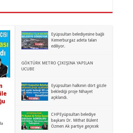
Eyüpsultan belediyesine bağlı
Kemerburgaz adeta talan
ediliyor.
GÖKTÜRK METRO ÇIKIŞINA YAPILAN
UCUBE
n
Eyüpsultan halkının dört gözle
beklediği proje Nihayet
ile
açıklandı.
ğu
CHPEyüpsultan belediye
başkanı Dr. Mithat Bülent
da
Özmen Ak partiye geçecek