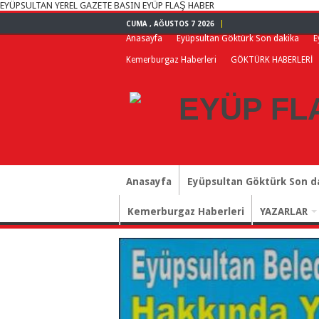
EYÜPSULTAN YEREL GAZETE BASIN EYÜP FLAŞ HABER
CUMA , AĞUSTOS 7 2026
Anasayfa
Eyüpsultan Göktürk Son dakika
E
Kemerburgaz Haberleri
GÖKTÜRK HABERLERİ
Anasayfa
Eyüpsultan Göktürk Son d
Kemerburgaz Haberleri
YAZARLAR