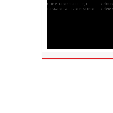
CHP İSTANBUL ALTI İLÇE
Göktürk
BAŞKANI GÖREVDEN ALINDI
Gölete 