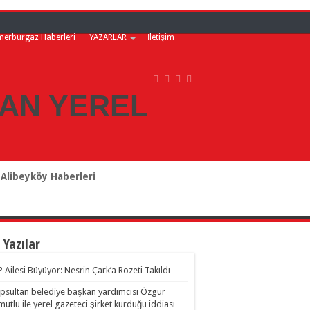
merburgaz Haberleri
YAZARLAR
İletişim
Alibeyköy Haberleri
 Yazılar
 Ailesi Büyüyor: Nesrin Çark’a Rozeti Takıldı
psultan belediye başkan yardımcısı Özgür
utlu ile yerel gazeteci şirket kurduğu iddiası