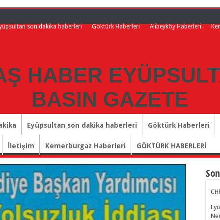
yüpsultan son dakika haberleri
Göktürk Haberleri
Alibeyköy Haberleri
Ke
akika
Eyüpsultan son dakika haberleri
Göktürk Haberleri
İletişim
Kemerburgaz Haberleri
GÖKTÜRK HABERLERİ
Son
CHP
Eyü
Nem