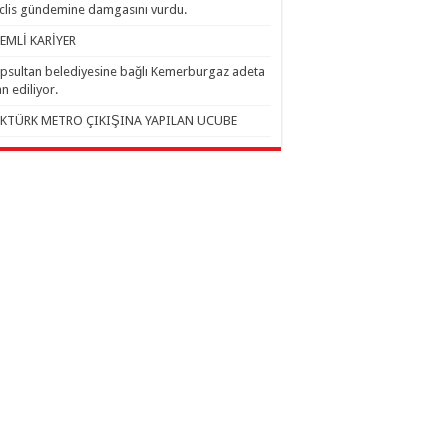
lis gündemine damgasını vurdu.
EMLİ KARİYER
psultan belediyesine bağlı Kemerburgaz adeta
an ediliyor.
KTÜRK METRO ÇIKIŞINA YAPILAN UCUBE