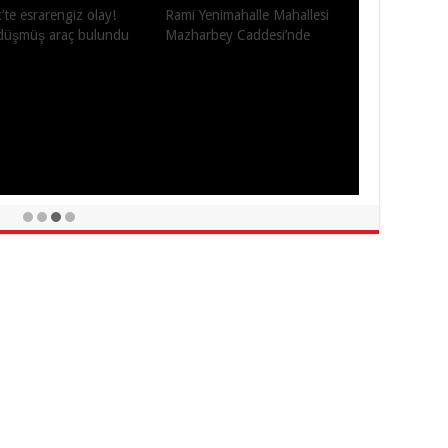
’te esrarengiz olay!
Rami Yenimahalle Mahallesi
düşmüş araç bulundu
Mazharbey Caddesi’nde