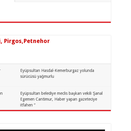
, Pirgos,Petnehor
r
Eyüpsultan Hasdal-Kemerburgaz yolunda
sürücüsü yağmurlu
en
Eyüpsultan belediye meclis başkan vekili Şanal
Egemen Cantimur, Haber yapan gazeteciye
itfahen “