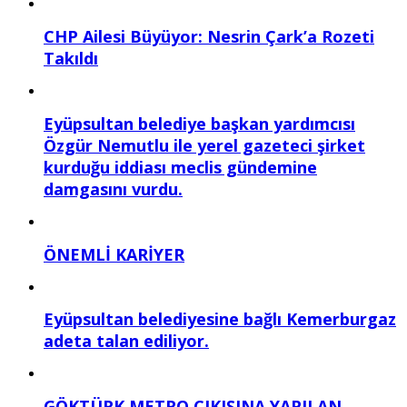
CHP Ailesi Büyüyor: Nesrin Çark’a Rozeti
Takıldı
Eyüpsultan belediye başkan yardımcısı
Özgür Nemutlu ile yerel gazeteci şirket
kurduğu iddiası meclis gündemine
damgasını vurdu.
ÖNEMLİ KARİYER
Eyüpsultan belediyesine bağlı Kemerburgaz
adeta talan ediliyor.
GÖKTÜRK METRO ÇIKIŞINA YAPILAN