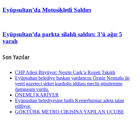
Eyüpsultan’da Motosikletli Saldırı
Eyüpsultan’da parkta silahlı saldırı: 3’ü ağır 5
yaralı
Son Yazılar
CHP Ailesi Büyüyor: Nesrin Çark’a Rozeti Takıldı
Eyüpsultan belediye başkan yardımcısı Özgür Nemutlu ile
yerel gazeteci şirket kurduğu iddiası meclis gündemine
damgasını vurdu.
ÖNEMLİ KARİYER
Eyüpsultan belediyesine bağlı Kemerburgaz adeta talan
ediliyor.
GÖKTÜRK METRO ÇIKIŞINA YAPILAN UCUBE