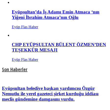
Eyüpsultan’da İş Adamı Emin Atmaca ‘nın
Yiğeni İbrahim Atmaca’nın Oğlu
Eyüp Flas Haber
CHP EYÜPSULTAN BÜLENT ÖZMEN’DEN
TEŞEKKÜR MESAJI
Eyüp Flas Haber
Son Haberler
Eyüpsultan belediye başkan yardımcısı Özgür
Nemutlu ile yerel gazeteci şirket kurduğu iddiası
meclis gündemine damgasını vurdu.