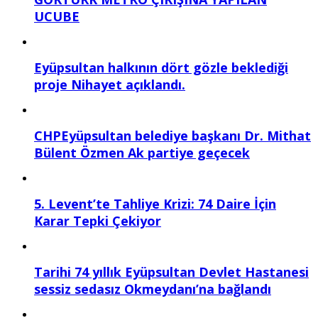
UCUBE
Eyüpsultan halkının dört gözle beklediği
proje Nihayet açıklandı.
CHPEyüpsultan belediye başkanı Dr. Mithat
Bülent Özmen Ak partiye geçecek
5. Levent’te Tahliye Krizi: 74 Daire İçin
Karar Tepki Çekiyor
Tarihi 74 yıllık Eyüpsultan Devlet Hastanesi
sessiz sedasız Okmeydanı’na bağlandı