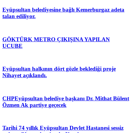
Eyüpsultan belediyesine bağlı Kemerburgaz adeta
talan ediliyor.
GÖKTÜRK METRO ÇIKIŞINA YAPILAN
UCUBE
Eyüpsultan halkının dört gözle beklediği proje
Nihayet açıklandı.
CHPEyüpsultan belediye başkanı Dr. Mithat Bülent
Özmen Ak partiye geçecek
Tarihi 74 yıllık Eyüpsultan Devlet Hastanesi sessiz