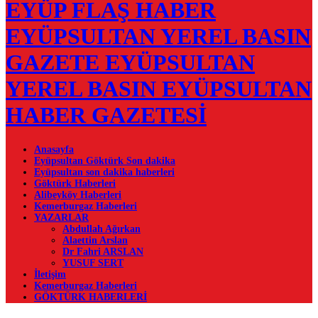
EYÜP FLAŞ HABER
EYÜPSULTAN YEREL BASIN
GAZETE EYÜPSULTAN
YEREL BASIN EYÜPSULTAN
HABER GAZETESİ
Anasayfa
Eyüpsultan Göktürk Son dakika
Eyüpsultan son dakika haberleri
Göktürk Haberleri
Alibeyköy Haberleri
Kemerburgaz Haberleri
YAZARLAR
Abdullah Ağırkan
Alaettin Arslan
Dr Fahri ARSLAN
YUSUF SERT
İletişim
Kemerburgaz Haberleri
GÖKTÜRK HABERLERİ