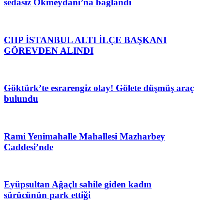
sedasız Okmeydanı’na bağlandı
CHP İSTANBUL ALTI İLÇE BAŞKANI
GÖREVDEN ALINDI
Göktürk’te esrarengiz olay! Gölete düşmüş araç
bulundu
Rami Yenimahalle Mahallesi Mazharbey
Caddesi’nde
Eyüpsultan Ağaçlı sahile giden kadın
sürücünün park ettiği