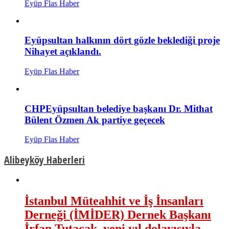
Eyüp Flas Haber
Eyüpsultan halkının dört gözle beklediği proje
Nihayet açıklandı.
Eyüp Flas Haber
CHPEyüpsultan belediye başkanı Dr. Mithat
Bülent Özmen Ak partiye geçecek
Eyüp Flas Haber
Alibeyköy Haberleri
İstanbul Müteahhit ve İş İnsanları
Derneği (İMİDER) Dernek Başkanı
İrfan Tutacak, yeni yıl dolayısıyla