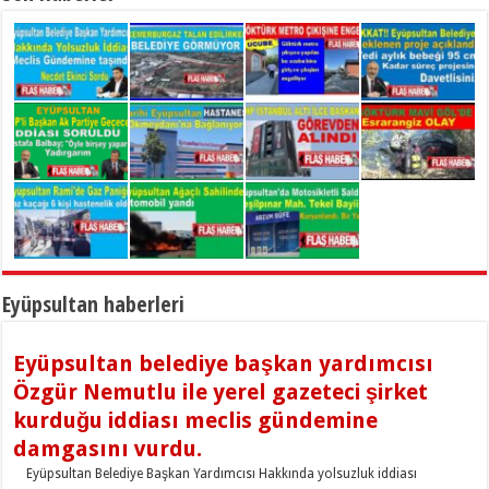
Takıldı
iddiası meclis gündemine damgasını vurdu.
ÖNEMLİ KARİYER
adeta talan ediliyor.
GÖKTÜRK METRO ÇIKIŞINA YAPILAN UCUBE
Nihayet açıklandı.
Bülent Özmen Ak partiye geçecek
Tepki Çekiyor
sessiz sedasız Okmeydanı’na bağlandı
GÖREVDEN ALINDI
Eyüpsultan haberleri
Eyüpsultan belediye başkan yardımcısı
Özgür Nemutlu ile yerel gazeteci şirket
kurduğu iddiası meclis gündemine
damgasını vurdu.
Eyüpsultan Belediye Başkan Yardımcısı Hakkında yolsuzluk iddiası