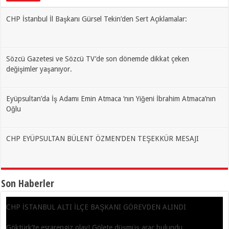
CHP İstanbul İl Başkanı Gürsel Tekin’den Sert Açıklamalar:
Sözcü Gazetesi ve Sözcü TV’de son dönemde dikkat çeken
değişimler yaşanıyor.
Eyüpsultan’da İş Adamı Emin Atmaca ‘nın Yiğeni İbrahim Atmaca’nın
Oğlu
CHP EYÜPSULTAN BÜLENT ÖZMEN’DEN TEŞEKKÜR MESAJI
Son Haberler
CHP İSTANBUL ALTI İLÇE BAŞKANI GÖREVDEN ALINDI
Göktürk’te esrarengiz olay! Gölete düşmüş araç bulundu