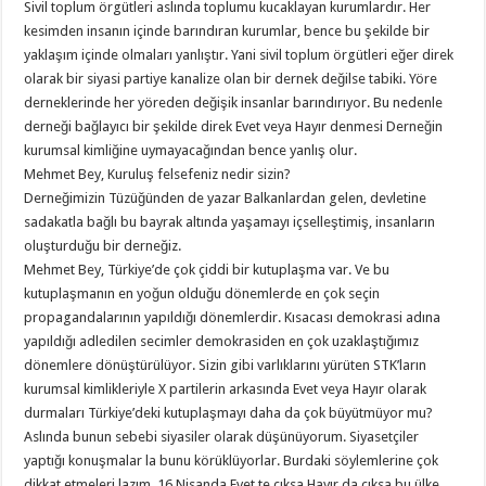
Sivil toplum örgütleri aslında toplumu kucaklayan kurumlardır. Her
kesimden insanın içinde barındıran kurumlar, bence bu şekilde bir
yaklaşım içinde olmaları yanlıştır. Yani sivil toplum örgütleri eğer direk
olarak bir siyasi partiye kanalize olan bir dernek değilse tabiki. Yöre
derneklerinde her yöreden değişik insanlar barındırıyor. Bu nedenle
derneği bağlayıcı bir şekilde direk Evet veya Hayır denmesi Derneğin
kurumsal kimliğine uymayacağından bence yanlış olur.
Mehmet Bey, Kuruluş felsefeniz nedir sizin?
Derneğimizin Tüzüğünden de yazar Balkanlardan gelen, devletine
sadakatla bağlı bu bayrak altında yaşamayı içselleştimiş, insanların
oluşturduğu bir derneğiz.
Mehmet Bey, Türkiye’de çok çiddi bir kutuplaşma var. Ve bu
kutuplaşmanın en yoğun olduğu dönemlerde en çok seçin
propagandalarının yapıldığı dönemlerdir. Kısacası demokrasi adına
yapıldığı adledilen secimler demokrasiden en çok uzaklaştığımız
dönemlere dönüştürülüyor. Sizin gibi varlıklarını yürüten STK’ların
kurumsal kimlikleriyle X partilerin arkasında Evet veya Hayır olarak
durmaları Türkiye’deki kutuplaşmayı daha da çok büyütmüyor mu?
Aslında bunun sebebi siyasiler olarak düşünüyorum. Siyasetçiler
yaptığı konuşmalar la bunu körüklüyorlar. Burdaki söylemlerine çok
dikkat etmeleri lazım. 16 Nisanda Evet te çıksa Hayır da çıksa bu ülke