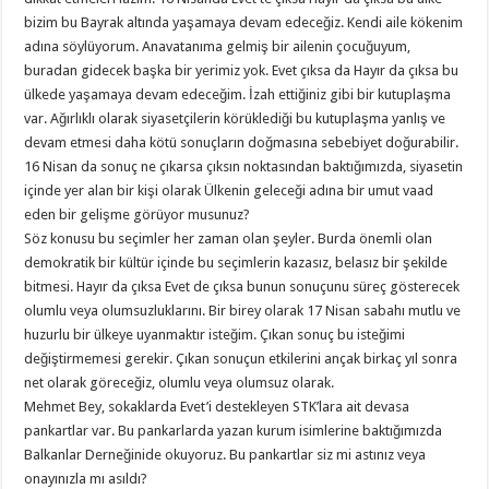
bizim bu Bayrak altında yaşamaya devam edeceğiz. Kendi aile kökenim
adına söylüyorum. Anavatanıma gelmiş bir ailenin çocuğuyum,
buradan gidecek başka bir yerimiz yok. Evet çıksa da Hayır da çıksa bu
ülkede yaşamaya devam edeceğim. İzah ettiğiniz gibi bir kutuplaşma
var. Ağırlıklı olarak siyasetçilerin körüklediği bu kutuplaşma yanlış ve
devam etmesi daha kötü sonuçların doğmasına sebebiyet doğurabilir.
16 Nisan da sonuç ne çıkarsa çıksın noktasından baktığımızda, siyasetin
içinde yer alan bir kişi olarak Ülkenin geleceği adına bir umut vaad
eden bir gelişme görüyor musunuz?
Söz konusu bu seçimler her zaman olan şeyler. Burda önemli olan
demokratik bir kültür içinde bu seçimlerin kazasız, belasız bir şekilde
bitmesi. Hayır da çıksa Evet de çıksa bunun sonuçunu süreç gösterecek
olumlu veya olumsuzluklarını. Bir birey olarak 17 Nisan sabahı mutlu ve
huzurlu bir ülkeye uyanmaktır isteğim. Çıkan sonuç bu isteğimi
değiştirmemesi gerekir. Çıkan sonuçun etkilerini ançak birkaç yıl sonra
net olarak göreceğiz, olumlu veya olumsuz olarak.
Mehmet Bey, sokaklarda Evet’i destekleyen STK’lara ait devasa
pankartlar var. Bu pankarlarda yazan kurum isimlerine baktığımızda
Balkanlar Derneğinide okuyoruz. Bu pankartlar siz mi astınız veya
onayınızla mı asıldı?