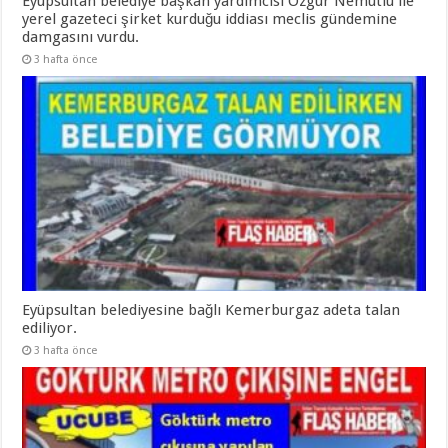
Eyüpsultan belediye başkan yardımcısı Özgür Nemutlu ile
yerel gazeteci şirket kurduğu iddiası meclis gündemine
damgasını vurdu.
3 hafta önce
Eyüpsultan belediyesine bağlı Kemerburgaz adeta talan
ediliyor.
3 hafta önce