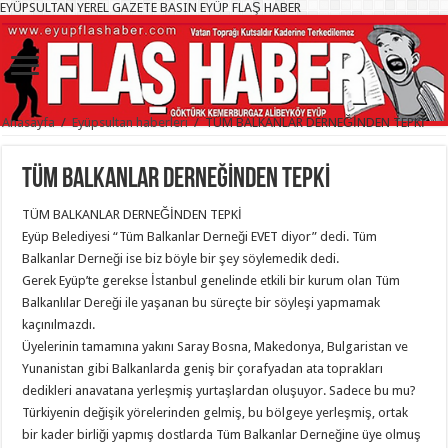
EYÜPSULTAN YEREL GAZETE BASIN EYÜP FLAŞ HABER
Anasayfa
/
Eyüpsultan haberleri
/
TÜM BALKANLAR DERNEĞİNDEN TEPKİ
TÜM BALKANLAR DERNEĞİNDEN TEPKİ
TÜM BALKANLAR DERNEĞİNDEN TEPKİ
Eyüp Belediyesi “Tüm Balkanlar Derneği EVET diyor” dedi. Tüm
Balkanlar Derneği ise biz böyle bir şey söylemedik dedi.
Gerek Eyüp’te gerekse İstanbul genelinde etkili bir kurum olan Tüm
Balkanlılar Dereği ile yaşanan bu süreçte bir söyleşi yapmamak
kaçınılmazdı.
Üyelerinin tamamına yakını Saray Bosna, Makedonya, Bulgaristan ve
Yunanistan gibi Balkanlarda geniş bir çorafyadan ata toprakları
dedikleri anavatana yerleşmiş yurtaşlardan oluşuyor. Sadece bu mu?
Türkiyenin değişik yörelerinden gelmiş, bu bölgeye yerleşmiş, ortak
bir kader birliği yapmış dostlarda Tüm Balkanlar Derneğine üye olmuş