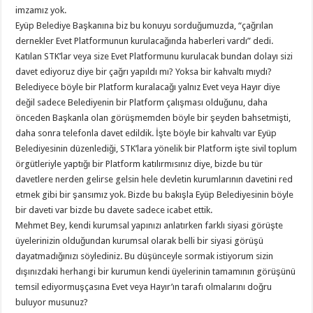
imzamız yok.
Eyüp Belediye Başkanına biz bu konuyu sorduğumuzda, “çağrılan
dernekler Evet Platformunun kurulacağında haberleri vardı” dedi.
Katılan STK’lar veya size Evet Platformunu kurulacak bundan dolayı sizi
davet ediyoruz diye bir çağrı yapıldı mı? Yoksa bir kahvaltı mıydı?
Belediyece böyle bir Platform kuralacağı yalnız Evet veya Hayır diye
değil sadece Belediyenin bir Platform çalışması olduğunu, daha
önceden Başkanla olan görüşmemden böyle bir şeyden bahsetmişti,
daha sonra telefonla davet edildik. İşte böyle bir kahvaltı var Eyüp
Belediyesinin düzenlediği, STK’lara yönelik bir Platform işte sivil toplum
örgütleriyle yaptığı bir Platform katılırmısınız diye, bizde bu tür
davetlere nerden gelirse gelsin hele devletin kurumlarının davetini red
etmek gibi bir şansımız yok. Bizde bu bakışla Eyüp Belediyesinin böyle
bir daveti var bizde bu davete sadece icabet ettik.
Mehmet Bey, kendi kurumsal yapınızı anlatırken farklı siyasi görüşte
üyelerinizin olduğundan kurumsal olarak belli bir siyasi görüşü
dayatmadığınızı söylediniz. Bu düşünceyle sormak istiyorum sizin
dışınızdaki herhangi bir kurumun kendi üyelerinin tamamının görüşünü
temsil ediyormuşçasına Evet veya Hayır’ın tarafı olmalarını doğru
buluyor musunuz?