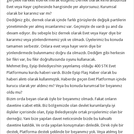
gerçekle hareket ederek merak ettiğimiz Dernek olarak Referandumda
Evet veya Hayır çephesinde hangisinde yer alıyorsunuz. Kurumsal
olarak bir kararınız var mı?
Dediğiniz gibi, dernek olarak içinde farklı görüşlerde değişik partilerin
yönetiminde yer almış insanlarımız var. Geçmişte de vardı şu and da
devam ediyor. Bu sebeple biz dernek olarak Evet veya Hayır diye bir
kararımız veya yönlendirmemiz yok ve olmadı. Üyelerimiz bu konuda
tamamen serbestir. Onlara evet veya hayır verin diye bir
yönlendirmede bulunmamız doğru da olmazdı. Dediğim gibi herkesin
bir fikri var, bu fikir doğrultusunda oyunu kullanacak.
Mehmet Bey, Eyüp Belediyesi’nin yayınlamış olduğu 400 STK Evet
Platformunu kurdu haberi vardı. Bizde Eyüp Flaş Haber olarak bu
haberi alıntı olarak kullanmıştık. Haberde geçen Evet Platformun içinde
kurucu olarak yer aldınız mı? Veya bu konuda kurumsal bir beyanınız
oldu mu?
Bizim orda beyan olarak öyle bir beyanımız olmadı. Fakat onların
davetine icabet ettik. Biz bölgemizde olan devlet kurumlarıyla iyi
ilişkiler içerisinde olan, Eyüp Belediyesiyle ortak projelerimiz olan bir
derneğiz. Yani bize yapılan davet neticesinde bizde bu kahvaltı
davetine katıldık. Ve orda yapılan konuşmaları dinledik. Direk öyle bir
destek, Platforma destek şeklinde bir beyanımız yok. Veya atılmış bir