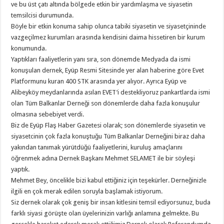
ve bu üst çatı altında bölgede etkin bir yardımlaşma ve siyasetin
temsilcisi durumunda.
Böyle bir etkin konuma sahip olunca tabiki siyasetin ve siyasetçininde
vazgeçilmez kurumları arasında kendisini daima hissetiren bir kurum
konumunda.
Yaptıkları faaliyetlerin yanı sıra, son dönemde Medyada da ismi
konuşulan dernek, Eyüp Resmi Sitesinde yer alan haberine göre Evet
Platformunu kuran 400 STK arasında yer alıyor. Ayrıca Eyüp ve
Alibeyköy meydanlarında asılan EVET’i destekliyoruz pankartlarda ismi
olan Tüm Balkanlar Derneği son dönemlerde daha fazla konuşulur
olmasına sebebiyet verdi.
Biz de Eyüp Flaş Haber Gazetesi olarak; son dönemlerde siyasetin ve
siyasetcinin çok fazla konuştuğu Tüm Balkanlar Derneğini biraz daha
yakından tanımak yürütdüğü faaliyetlerini, kuruluş amaçlarını
öğrenmek adına Dernek Başkanı Mehmet SELAMET ile bir söyleşi
yaptık.
Mehmet Bey, öncelikle bizi kabul ettiğiniz için teşekürler. Derneğinizle
ilgili en çok merak edilen soruyla başlamak istiyorum.
Siz dernek olarak çok geniş bir insan kitlesini temsil ediyorsunuz, buda
farklı siyasi görüşte olan üyelerinizin varlığı anlamına gelmekte. Bu