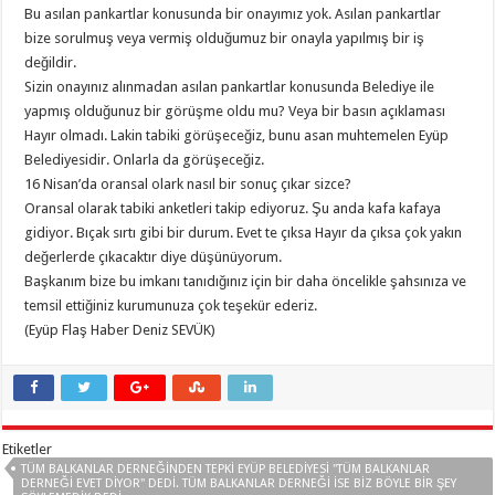
Bu asılan pankartlar konusunda bir onayımız yok. Asılan pankartlar
bize sorulmuş veya vermiş olduğumuz bir onayla yapılmış bir iş
değildir.
Sizin onayınız alınmadan asılan pankartlar konusunda Belediye ile
yapmış olduğunuz bir görüşme oldu mu? Veya bir basın açıklaması
Hayır olmadı. Lakin tabiki görüşeceğiz, bunu asan muhtemelen Eyüp
Belediyesidir. Onlarla da görüşeceğiz.
16 Nisan’da oransal olark nasıl bir sonuç çıkar sizce?
Oransal olarak tabiki anketleri takip ediyoruz. Şu anda kafa kafaya
gidiyor. Bıçak sırtı gibi bir durum. Evet te çıksa Hayır da çıksa çok yakın
değerlerde çıkacaktır diye düşünüyorum.
Başkanım bize bu imkanı tanıdığınız için bir daha öncelikle şahsınıza ve
temsil ettiğiniz kurumunuza çok teşekür ederiz.
(Eyüp Flaş Haber Deniz SEVÜK)
Etiketler
TÜM BALKANLAR DERNEĞİNDEN TEPKİ EYÜP BELEDIYESI "TÜM BALKANLAR
DERNEĞI EVET DIYOR" DEDI. TÜM BALKANLAR DERNEĞI ISE BIZ BÖYLE BIR ŞEY