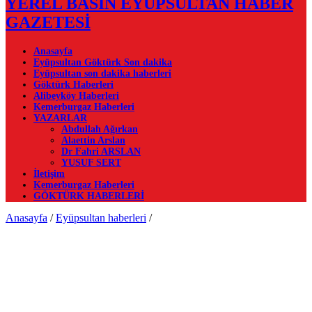
YEREL BASIN EYÜPSULTAN HABER
GAZETESİ
Anasayfa
Eyüpsultan Göktürk Son dakika
Eyüpsultan son dakika haberleri
Göktürk Haberleri
Alibeyköy Haberleri
Kemerburgaz Haberleri
YAZARLAR
Abdullah Ağırkan
Alaettin Arslan
Dr Fahri ARSLAN
YUSUF SERT
İletişim
Kemerburgaz Haberleri
GÖKTÜRK HABERLERİ
Anasayfa
/
Eyüpsultan haberleri
/