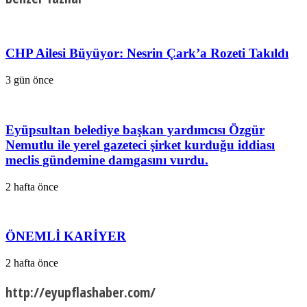
CHP Ailesi Büyüyor: Nesrin Çark’a Rozeti Takıldı
3 gün önce
Eyüpsultan belediye başkan yardımcısı Özgür
Nemutlu ile yerel gazeteci şirket kurduğu iddiası
meclis gündemine damgasını vurdu.
2 hafta önce
ÖNEMLİ KARİYER
2 hafta önce
http://eyupflashaber.com/