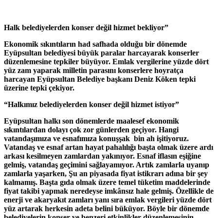
Halk belediyelerden konser değil hizmet bekliyor”
Ekonomik sıkıntıların had safhada olduğu bir dönemde
Eyüpsultan belediyesi büyük paralar harcayarak konserler
düzenlemesine tepkiler büyüyor. Emlak vergilerine yüzde dört
yüz zam yaparak milletin parasını konserlere hoyratça
harcayan Eyüpsultan Belediye başkanı Deniz Köken tepki
üzerine tepki çekiyor.
“Halkımız belediyelerden konser değil hizmet istiyor”
Eyüpsultan halkı son dönemlerde maalesef ekonomik
sıkıntılardan dolayı çok zor günlerden geçiyor. Hangi
vatandaşımıza ve esnafımıza konuşşak bin ah işitiyoruz.
Vatandaş ve esnaf artan hayat pahalılığı başta olmak üzere ardı
arkası kesilmeyen zamlardan yakınıyor. Esnaf iflasın eşiğine
gelmiş, vatandaş geçimini sağlayamıyor. Artık zamlarla uyanıp
zamlarla yaşarken, Şu an piyasada fiyat istikrarı adına bir şey
kalmamış. Başta gıda olmak üzere temel tüketim maddelerinde
fiyat takibi yapmak neredeyse imkânsız hale gelmiş. Özellikle de
enerji ve akaryakıt zamları yanı sıra emlak vergileri yüzde dört
yüz artarak herkesin adeta belini büküyor. Böyle bir dönemde
belediyelerin konser ve benzeri etkinlikler düzenlemesinin